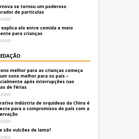
rnova se tornou um poderoso
erador de partículas
03/2023
o explica elo entre comida e meio
ente para crianças
03/2023
REDAÇÃO
ono melhor para as crianças começa
um sono melhor para os pais –
cialmente após interrupções nas
nas de férias
12/2022
crativa indústria de orquídeas da China é
este para o compromisso do país com a
ervação
12/2022
e são vulcões de lama?
12/2022