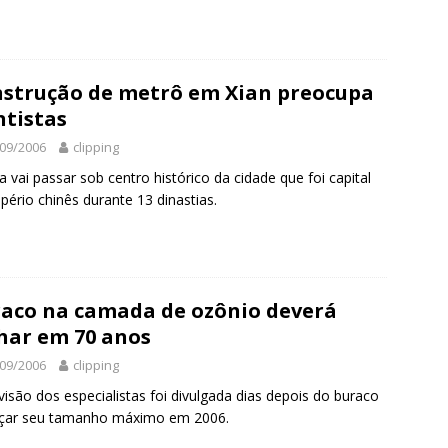
strução de metrô em Xian preocupa
ntistas
09/2006
clipping
a vai passar sob centro histórico da cidade que foi capital
pério chinês durante 13 dinastias.
aco na camada de ozônio deverá
har em 70 anos
09/2006
clipping
visão dos especialistas foi divulgada dias depois do buraco
nçar seu tamanho máximo em 2006.