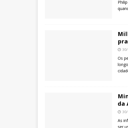
Phili
quand
Mil
pra
30/
Os pe
longo
cidad
Min
da
30/
As i
ser u