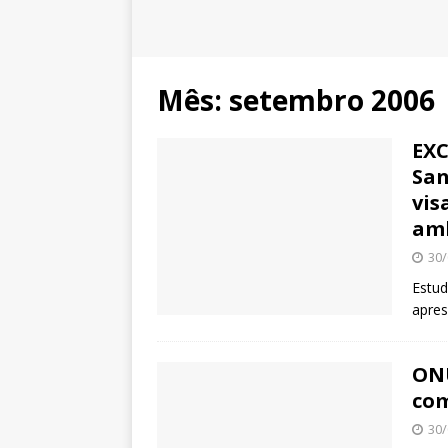
Mês:
setembro 2006
EXC
San
vis
amb
30/
Estu
apres
ONU
com
30/