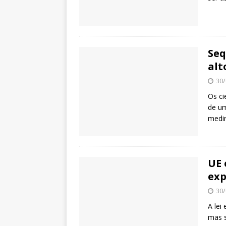
Seq
alt
30/
Os ci
de um
medir
UE 
exp
30/
A lei
mas s