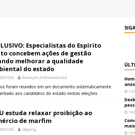
SIG
LUSIVO: Especialistas do Espírito
to concebem ações de gestão
ando melhorar a qualidade
ÚLT
iental do estado
09/2006
Redação Ambientebrasil
Home
anos
dos foram reunidos em um documento sistematicamente
13/
entado aos candidatos do estado nestas eleições.
Desb
pess
 estuda relaxar proibição ao
13/
ércio de marfim
Como
mais
09/2006
clipping
13/