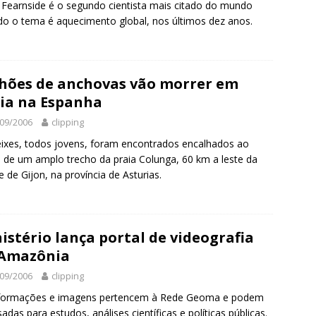
p Fearnside é o segundo cientista mais citado do mundo
o o tema é aquecimento global, nos últimos dez anos.
hões de anchovas vão morrer em
ia na Espanha
09/2006
clipping
ixes, todos jovens, foram encontrados encalhados ao
 de um amplo trecho da praia Colunga, 60 km a leste da
e de Gijon, na província de Asturias.
istério lança portal de videografia
 Amazônia
09/2006
clipping
nformações e imagens pertencem à Rede Geoma e podem
sadas para estudos, análises científicas e políticas públicas.