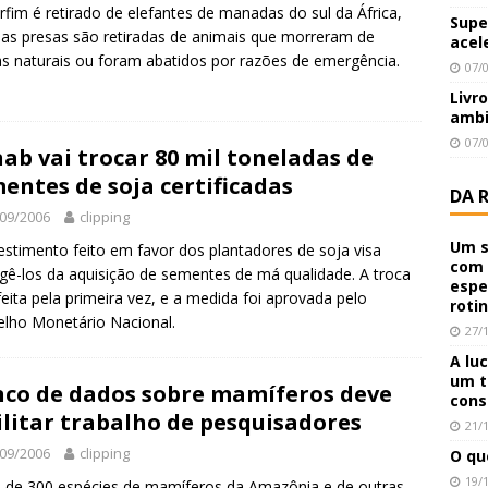
fim é retirado de elefantes de manadas do sul da África,
Supe
as presas são retiradas de animais que morreram de
acel
s naturais ou foram abatidos por razões de emergência.
07/
Livr
ambi
07/
ab vai trocar 80 mil toneladas de
entes de soja certificadas
DA 
09/2006
clipping
Um s
estimento feito em favor dos plantadores de soja visa
com 
gê-los da aquisição de sementes de má qualidade. A troca
espe
feita pela primeira vez, e a medida foi aprovada pelo
roti
lho Monetário Nacional.
27/
A lu
um t
co de dados sobre mamíferos deve
cons
ilitar trabalho de pesquisadores
21/
09/2006
clipping
O qu
19/
 de 300 espécies de mamíferos da Amazônia e de outras