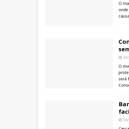
O mar
onde 
causa
Con
sem
30/
O inv
prote
será 
Conse
Ban
fac
30/
Cerca