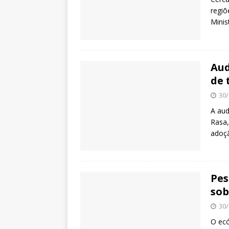
regiõ
Minis
Aud
de 
30/
A aud
Rasa,
adoçã
Pes
sob
30/
O ecó