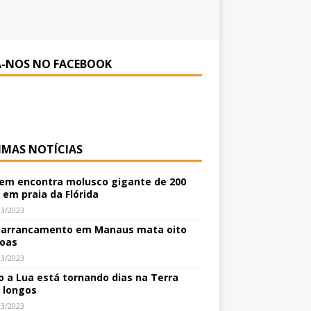
A-NOS NO FACEBOOK
IMAS NOTÍCIAS
m encontra molusco gigante de 200
 em praia da Flórida
03/2023
arrancamento em Manaus mata oito
oas
03/2023
 a Lua está tornando dias na Terra
 longos
03/2023