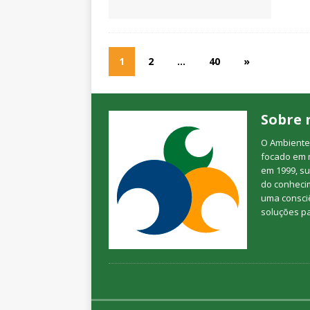
1
2
…
40
»
Sobre 
O Ambienteb
focado em 
em 1999, su
do conheci
uma consciê
soluções p