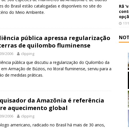
es do Brasil estão catalogadas e disponíveis no site do
Rã ‘
cont
tério do Meio Ambiente.
opçã
17/
iência pública apressa regularização
NOT
terras de quilombo fluminense
09/2006
clipping
iência pública que discutiu a regularização do Quilombo da
 em Armação de Búzios, no litoral fluminense, serviu para a
o de medidas práticas.
quisador da Amazônia é referência
re aquecimento global
09/2006
clipping
logo americano, radicado no Brasil há mais de 30 anos,