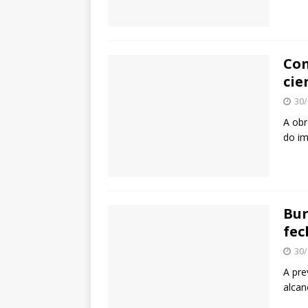
Con
cie
30/
A obr
do im
Bur
fec
30/
A pre
alca