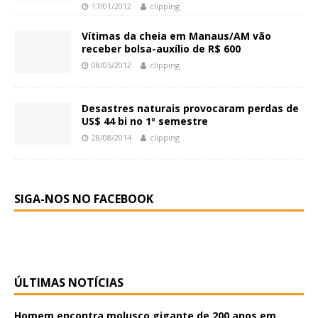
17/01/2012
clipping
Vítimas da cheia em Manaus/AM vão
receber bolsa-auxílio de R$ 600
08/05/2012
clipping
Desastres naturais provocaram perdas de
US$ 44 bi no 1º semestre
28/08/2014
clipping
SIGA-NOS NO FACEBOOK
ÚLTIMAS NOTÍCIAS
Homem encontra molusco gigante de 200 anos em