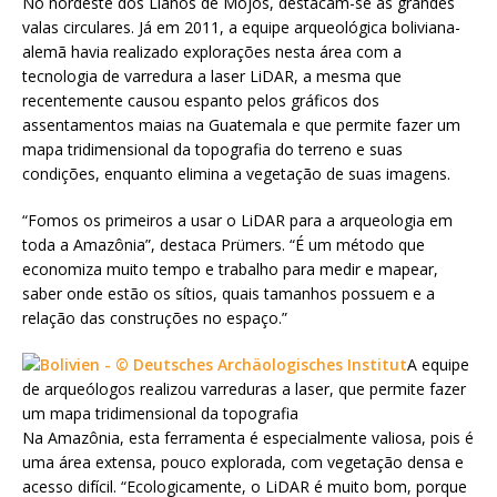
No nordeste dos Llanos de Mojos, destacam-se as grandes
valas circulares. Já em 2011, a equipe arqueológica boliviana-
alemã havia realizado explorações nesta área com a
tecnologia de varredura a laser LiDAR, a mesma que
recentemente causou espanto pelos gráficos dos
assentamentos maias na Guatemala e que permite fazer um
mapa tridimensional da topografia do terreno e suas
condições, enquanto elimina a vegetação de suas imagens.
“Fomos os primeiros a usar o LiDAR para a arqueologia em
toda a Amazônia”, destaca Prümers. “É um método que
economiza muito tempo e trabalho para medir e mapear,
saber onde estão os sítios, quais tamanhos possuem e a
relação das construções no espaço.”
A equipe
de arqueólogos realizou varreduras a laser, que permite fazer
um mapa tridimensional da topografia
Na Amazônia, esta ferramenta é especialmente valiosa, pois é
uma área extensa, pouco explorada, com vegetação densa e
acesso difícil. “Ecologicamente, o LiDAR é muito bom, porque