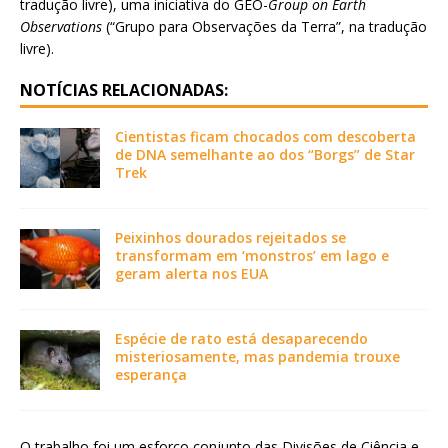
tradução livre), uma iniciativa do GEO-
Group on Earth
Observations
(“Grupo para Observações da Terra”, na tradução
livre).
NOTÍCIAS RELACIONADAS:
Cientistas ficam chocados com descoberta
de DNA semelhante ao dos “Borgs” de Star
Trek
Peixinhos dourados rejeitados se
transformam em ‘monstros’ em lago e
geram alerta nos EUA
Espécie de rato está desaparecendo
misteriosamente, mas pandemia trouxe
esperança
O trabalho foi um esforço conjunto das Divisões de Ciência e