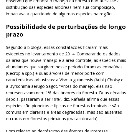
observou que embora o manejo da floresta não afetasse a
distribuição das espécies arbóreas nem sua composição,
impactava a quantidade de algumas espécies na região.
Possibilidade de perturbações de longo
prazo
Segundo a bióloga, essas constatações ficaram mais
evidentes no levantamento de 2014. Comparando os dados
da área que houve manejo e a área controle, as espécies mais
abundantes que surgiram nesse período foram as embaúbas
(Cecropia spp.) e duas árvores de menor porte com
características arbustivas: a Vismia guianensis (Aubl.) Choisy e
a Byrsonima aerugo Sagot. “Antes do manejo, elas não
representavam nem 1% das árvores da floresta. Duas décadas
depois, passaram a ser 19%”, diz. Rafaela afirma que essas
espécies são pioneiras e típicas de florestas tropicais e são
comuns em clareiras e áreas degradadas, mas são ausentes
ou raras em florestas primárias (mata intocada).
Com relação ao decréscimo das árvores de interesse