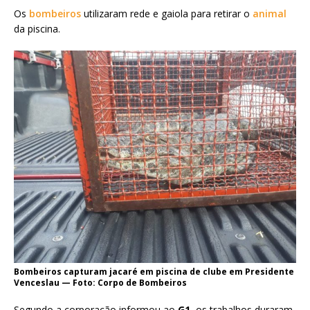
Os
bombeiros
utilizaram rede e gaiola para retirar o
animal
da piscina.
Bombeiros capturam jacaré em piscina de clube em Presidente
Venceslau — Foto: Corpo de Bombeiros
Segundo a corporação informou ao
G1
, os trabalhos duraram