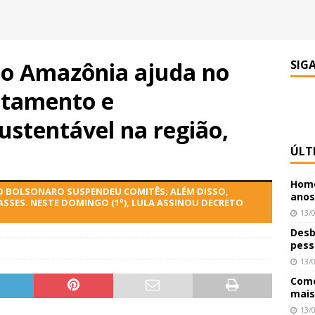
o Amazônia ajuda no
SIG
tamento e
ustentável na região,
ÚLT
Home
O BOLSONARO SUSPENDEU COMITÊS; ALÉM DISSO,
anos
SES. NESTE DOMINGO (1º), LULA ASSINOU DECRETO
13/
Desb
pess
13/
Como
mais
13/