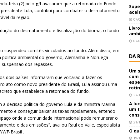
nda-feira (2) pelo
g1
avaliaram que a retomada do Fundo
Supe
 presidente Lula, contribui para combater o desmatamento
acel
vel da região.
07/
Livr
redução do desmatamento e fiscalização do bioma, o fundo
ambi
07/
aro suspendeu comitês vinculados ao fundo. Além disso, em
DA 
 política ambiental do governo, Alemanha e Noruega –
a suspensão dos repasses.
Um s
com 
os dois países informaram que voltarão a fazer os
espe
iro ato como novo presidente do Brasil, Lula assinou uma
roti
 decreto que estabelece a retomada do fundo.
27/
A lu
 decisão política do governo Lula e da ministra Marina
um t
mento e conseguir baixar as taxas rapidamente, entendo
cons
espaço onde a comunidade internacional pode remunerar o
21/
amento e das emissões”, avaliou Raul do Valle, especialista
O qu
WWF-Brasil .
19/