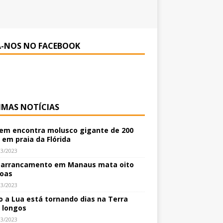
A-NOS NO FACEBOOK
IMAS NOTÍCIAS
m encontra molusco gigante de 200
 em praia da Flórida
03/2023
arrancamento em Manaus mata oito
oas
03/2023
 a Lua está tornando dias na Terra
 longos
03/2023