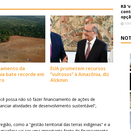
Rã ‘
cont
opçã
17/
NOT
amento da
EUA prometem recursos
ia bate recorde em
“vultosos” à Amazônia, diz
ro
Alckmin
você possa não só fazer financiamento de ações de
anciar atividades de desenvolvimento sustentável”,
 região, como a “gestão territorial das terras indígenas” e a
mazônia vai ser uma importante fonte de financiamento.