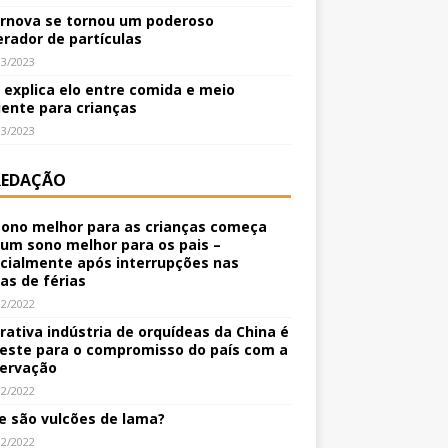
rnova se tornou um poderoso
erador de partículas
03/2023
o explica elo entre comida e meio
ente para crianças
03/2023
REDAÇÃO
ono melhor para as crianças começa
um sono melhor para os pais –
cialmente após interrupções nas
nas de férias
12/2022
crativa indústria de orquídeas da China é
este para o compromisso do país com a
ervação
12/2022
e são vulcões de lama?
12/2022