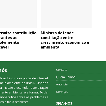
ssalta contribuição
Ministra defende
rantes ao
conciliação entre
olvimento
crescimento econômico e
tável
ambiental
nós
Contato
Quem Somos
rasil é o maior portal de internet
meio ambiente do Brasil. Fundado
Anuncie
a missão é estimular a ampliação
Serviços
mento ambiental e a formação de
ncia crítica sobre os problemas e
ara o meio ambiente.
SIGA-NOS