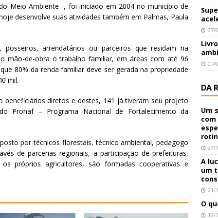
o Meio Ambiente -, foi iniciado em 2004 no município de
Supe
 hoje desenvolve suas atividades também em Palmas, Paula
acel
07/
Livr
s, posseiros, arrendatários ou parceiros que residam na
ambi
o mão-de-obra o trabalho familiar, em áreas com até 96
07/
 que 80% da renda familiar deve ser gerada na propriedade
0 mil.
DA 
o beneficiários diretos e destes, 141 já tiveram seu projeto
Um s
 do Pronaf – Programa Nacional de Fortalecimento da
com 
espe
roti
posto por técnicos florestais, técnico ambiental, pedagogo
27/
avés de parcerias regionais, a participação de prefeituras,
A lu
 os próprios agricultores, são formadas cooperativas e
um t
cons
21/
O qu
19/