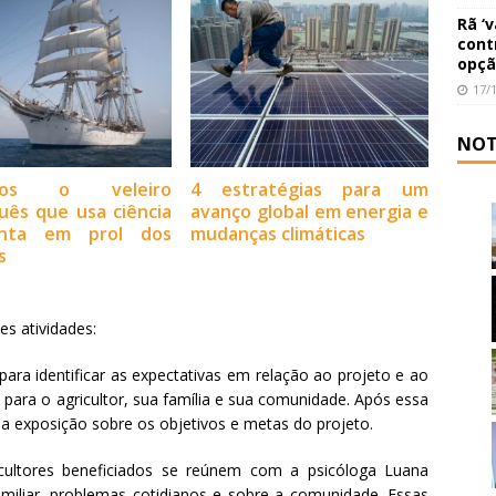
Rã ‘
cont
opçã
17/
NOT
amos o veleiro
4 estratégias para um
uês que usa ciência
avanço global em energia e
nta em prol dos
mudanças climáticas
s
es atividades:
 para identificar as expectativas em relação ao projeto e ao
 para o agricultor, sua família e sua comunidade. Após essa
 uma exposição sobre os objetivos e metas do projeto.
cultores beneficiados se reúnem com a psicóloga Luana
familiar, problemas cotidianos e sobre a comunidade. Essas