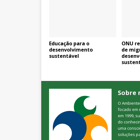
Educação para o
ONU re
desenvolvimento
de mig
sustentável
desenv
susten
Sobre 
O Ambienteb
focado em 
em 1999, su
do conheci
uma consciê
soluções p