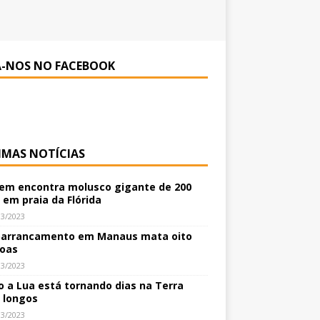
A-NOS NO FACEBOOK
IMAS NOTÍCIAS
m encontra molusco gigante de 200
 em praia da Flórida
03/2023
arrancamento em Manaus mata oito
oas
03/2023
 a Lua está tornando dias na Terra
 longos
03/2023