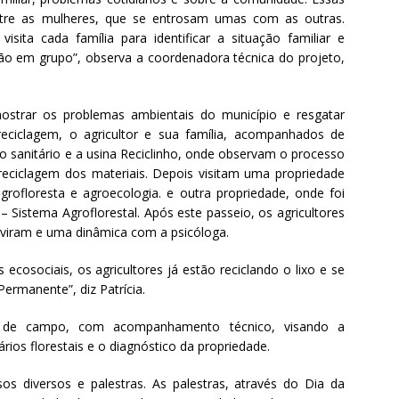
tre as mulheres, que se entrosam umas com as outras.
sita cada família para identificar a situação familiar e
ão em grupo”, observa a coordenadora técnica do projeto,
ostrar os problemas ambientais do município e resgatar
eciclagem, o agricultor e sua família, acompanhados de
rro sanitário e a usina Reciclinho, onde observam o processo
eciclagem dos materiais. Depois visitam uma propriedade
agrofloresta e agroecologia. e outra propriedade, onde foi
– Sistema Agroflorestal. Após este passeio, os agricultores
 viram e uma dinâmica com a psicóloga.
ecosociais, os agricultores já estão reciclando o lixo e se
rmanente”, diz Patrícia.
tas de campo, com acompanhamento técnico, visando a
ios florestais e o diagnóstico da propriedade.
s diversos e palestras. As palestras, através do Dia da