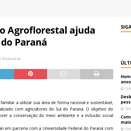
o Agroflorestal ajuda
SIG
l do Paraná
Exclusivas
ÚLT
Home
anos
13/
Desb
pess
familiar a utilizar sua área de forma racional e sustentável,
alizado com agricultores do Sul do Paraná. O objetivo do
13/
mover a conservação do meio ambiente e a inclusão social
Como
mais
plan em parceria com a Universidade Federal do Paraná com
13/