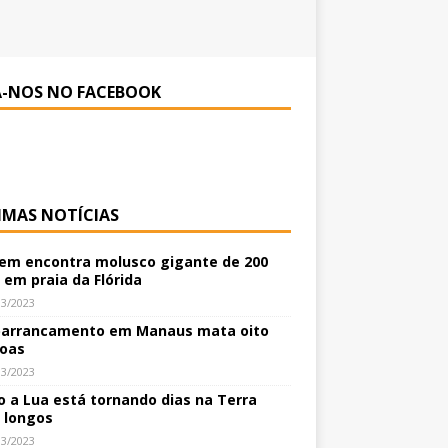
A-NOS NO FACEBOOK
IMAS NOTÍCIAS
m encontra molusco gigante de 200
 em praia da Flórida
03/2023
arrancamento em Manaus mata oito
oas
03/2023
 a Lua está tornando dias na Terra
 longos
03/2023