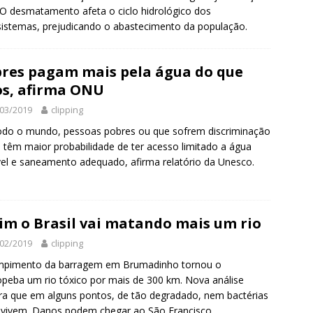
O desmatamento afeta o ciclo hidrológico dos
istemas, prejudicando o abastecimento da população.
res pagam mais pela água do que
os, afirma ONU
03/2019
clipping
do o mundo, pessoas pobres ou que sofrem discriminação
l têm maior probabilidade de ter acesso limitado a água
el e saneamento adequado, afirma relatório da Unesco.
im o Brasil vai matando mais um rio
02/2019
clipping
mpimento da barragem em Brumadinho tornou o
peba um rio tóxico por mais de 300 km. Nova análise
a que em alguns pontos, de tão degradado, nem bactérias
vivem. Danos podem chegar ao São Francisco.