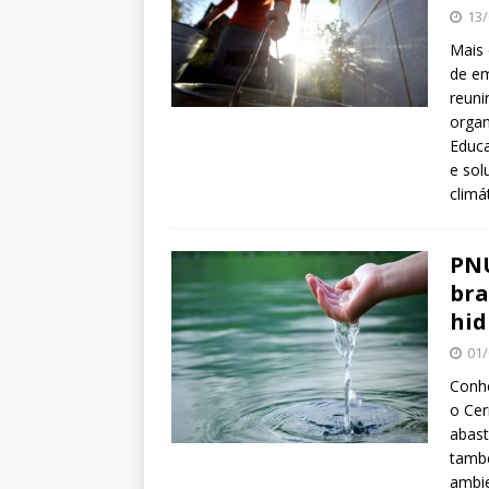
13/
Mais 
de em
reuni
organ
Educa
e sol
climá
PNU
bra
hid
01/
Conhe
o Cer
abast
també
ambie