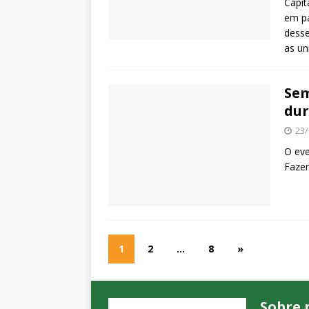
Capit
em pa
desse
as un
Sem
dur
23/
O eve
Faze
1
2
…
8
»
Sobre 