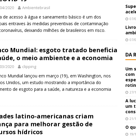
Supe
04/2020
Ambientebrasil
acel
ta de acesso à água e saneamento básico é um dos
07/
ipais entraves às medidas preventivas de contaminação
Livr
coronavírus, deixando milhões de brasileiros em risco.
ambi
07/
co Mundial: esgoto tratado beneficia
DA 
aúde, o meio ambiente e a economia
03/2020
clipping
Um s
com 
co Mundial lançou em março (19), em Washington, nos
espe
os Unidos, um estudo mostrando a importância do
roti
mento de esgoto para a saúde, a natureza e a economia
27/
A lu
um t
cons
ades latino-americanas criam
21/
ança para melhorar gestão de
O qu
ursos hídricos
19/