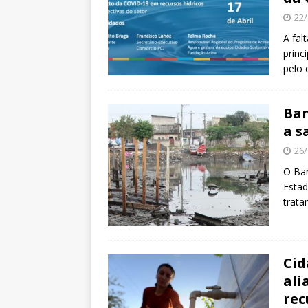
22/
A fal
princ
pelo 
Ban
a s
26/
O Ban
Estad
trata
Cid
ali
rec