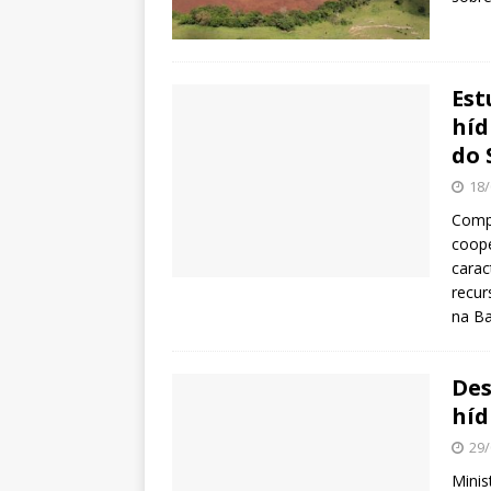
Est
híd
do 
18/
Compl
coope
carac
recur
na Ba
Des
híd
29/
Minis