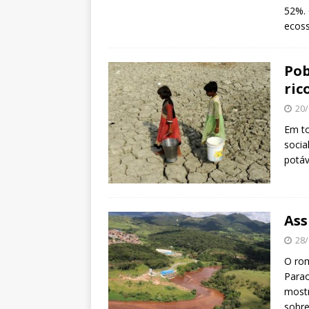
52%. 
ecoss
Pob
ric
20/
Em to
socia
potáv
Ass
28/
O ro
Parao
mostr
sobre