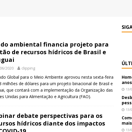
SIG
do ambiental financia projeto para
tão de recursos hídricos de Brasil e
uguai
ÚLT
06/2020
clipping
do Global para o Meio Ambiente aprovou nesta sexta-feira
Home
anos
,8 milhões de dólares para um projeto binacional de Brasil e
13/
ai, que contará com a implementação da Organização das
s Unidas para Alimentação e Agricultura (FAO).
Desb
pess
13/
inar debate perspectivas para os
Como
ursos hídricos diante dos impactos
mais
COVID-19
13/