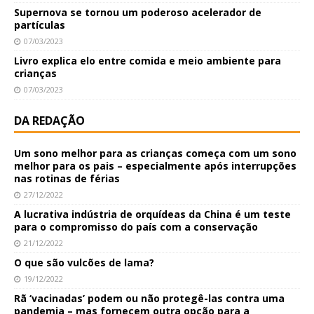
Supernova se tornou um poderoso acelerador de
partículas
07/03/2023
Livro explica elo entre comida e meio ambiente para
crianças
07/03/2023
DA REDAÇÃO
Um sono melhor para as crianças começa com um sono
melhor para os pais – especialmente após interrupções
nas rotinas de férias
27/12/2022
A lucrativa indústria de orquídeas da China é um teste
para o compromisso do país com a conservação
21/12/2022
O que são vulcões de lama?
19/12/2022
Rã ‘vacinadas’ podem ou não protegê-las contra uma
pandemia – mas fornecem outra opção para a