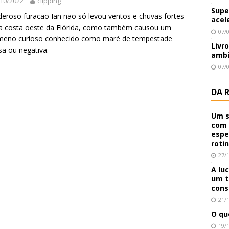
10/2022
clipping
Supe
eroso furacão Ian não só levou ventos e chuvas fortes
acel
a costa oeste da Flórida, como também causou um
07/
meno curioso conhecido como maré de tempestade
Livr
sa ou negativa.
ambi
07/
DA 
Um s
com 
espe
roti
27/
A lu
um t
cons
21/
O qu
19/