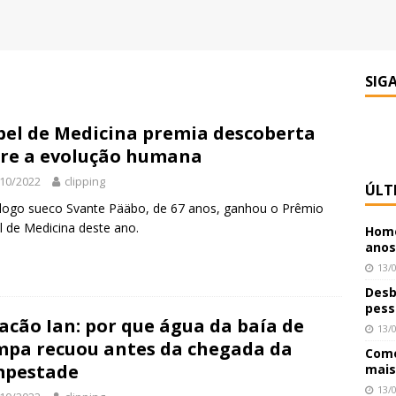
SIG
el de Medicina premia descoberta
re a evolução humana
10/2022
clipping
ÚLT
logo sueco Svante Pääbo, de 67 anos, ganhou o Prêmio
 de Medicina deste ano.
Home
anos
13/
Desb
pess
acão Ian: por que água da baía de
13/
pa recuou antes da chegada da
Como
mpestade
mais
13/