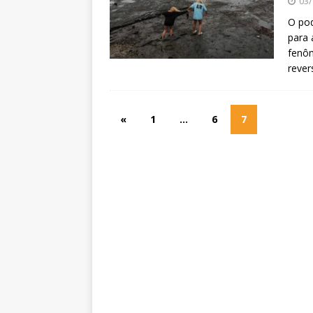
03/
O pod
para 
fenô
rever
«
1
…
6
7