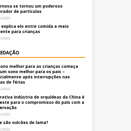
rnova se tornou um poderoso
erador de partículas
03/2023
o explica elo entre comida e meio
ente para crianças
03/2023
REDAÇÃO
ono melhor para as crianças começa
um sono melhor para os pais –
cialmente após interrupções nas
nas de férias
12/2022
crativa indústria de orquídeas da China é
este para o compromisso do país com a
ervação
12/2022
e são vulcões de lama?
12/2022