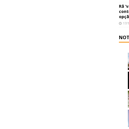
Rã ‘
cont
opçã
17/
NOT