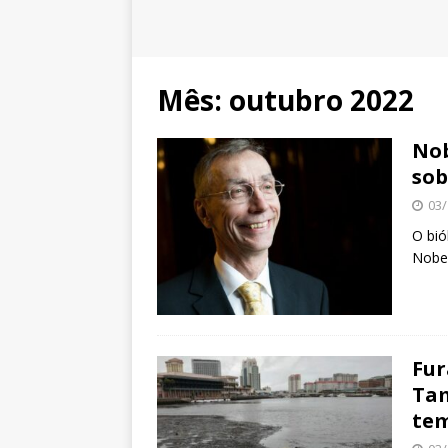
Mês:
outubro 2022
Nob
sob
03/
O bió
Nobel
Fur
Tam
te