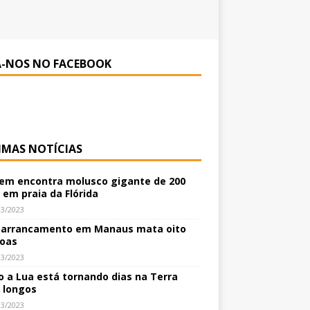
A-NOS NO FACEBOOK
IMAS NOTÍCIAS
m encontra molusco gigante de 200
 em praia da Flórida
03/2023
arrancamento em Manaus mata oito
oas
03/2023
 a Lua está tornando dias na Terra
 longos
03/2023