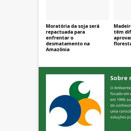
Moratória da soja será
Madeire
repactuada para
têm dif
enfrentar o
aprova
desmatamento na
florest
Amazônia
Sobre 
O Ambienteb
focado em 
em 1999, su
do conheci
uma consciê
soluções p