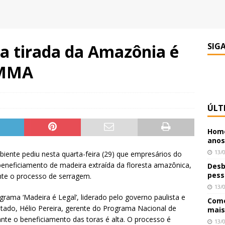
a tirada da Amazônia é
SIG
 MMA
ÚLT
Home
anos
13/
iente pediu nesta quarta-feira (29) que empresários do
beneficiamento de madeira extraída da floresta amazônica,
Desb
pess
nte o processo de serragem.
13/
rama ‘Madeira é Legal’, liderado pelo governo paulista e
Como
estado, Hélio Pereira, gerente do Programa Nacional de
mais
nte o beneficiamento das toras é alta. O processo é
13/