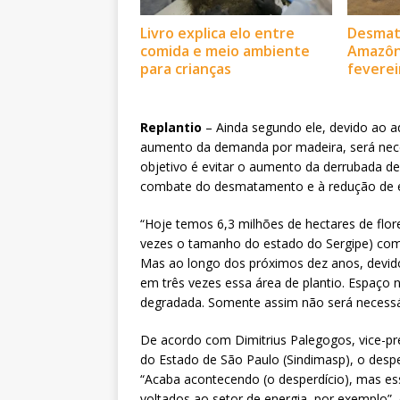
Livro explica elo entre
Desmat
comida e meio ambiente
Amazôn
para crianças
feverei
Replantio
– Ainda segundo ele, devido ao 
aumento da demanda por madeira, será neces
objetivo é evitar o aumento da derrubada de 
combate do desmatamento e à redução de 
“Hoje temos 6,3 milhões de hectares de flor
vezes o tamanho do estado do Sergipe) com 
Mas ao longo dos próximos dez anos, devid
em três vezes essa área de plantio. Espaço n
degradada. Somente assim não será necessári
De acordo com Dimitrius Palegogos, vice-pr
do Estado de São Paulo (Sindimasp), o desperd
“Acaba acontecendo (o desperdício), mas es
voltados ao setor de energia, por exemplo”, 