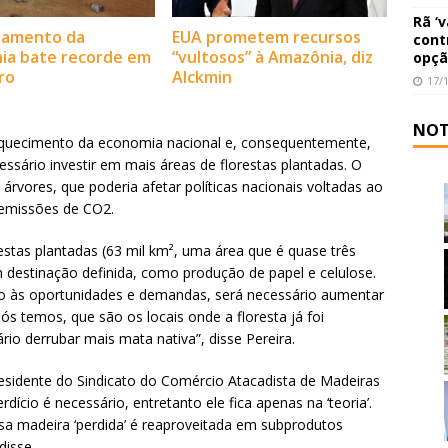
Rã ‘
amento da
EUA prometem recursos
cont
ia bate recorde em
“vultosos” à Amazônia, diz
opçã
ro
Alckmin
17/
NOT
aquecimento da economia nacional e, consequentemente,
sário investir em mais áreas de florestas plantadas. O
árvores, que poderia afetar políticas nacionais voltadas ao
emissões de CO2.
estas plantadas (63 mil km², uma área que é quase três
destinação definida, como produção de papel e celulose.
o às oportunidades e demandas, será necessário aumentar
ós temos, que são os locais onde a floresta já foi
o derrubar mais mata nativa”, disse Pereira.
esidente do Sindicato do Comércio Atacadista de Madeiras
ício é necessário, entretanto ele fica apenas na ‘teoria’.
sa madeira ‘perdida’ é reaproveitada em subprodutos
disse.