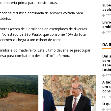
o, matéria-prima para construtoras.
Supe
acel
poderia reduzir a derrubada de árvores voltada para
07/
adeira.
Livr
ambi
vores (cerca de 17 milhões de exemplares de diversas
07/
ta. No estado de São Paulo, que consome 15% do total
iciamento chega a um milhão de toras.
DA 
idor e do madeireiro. Este último deveria se preocupar
sa para combater o desperdício”, afirmou.
Um s
com 
espe
roti
27/
A lu
um t
cons
21/
O qu
19/