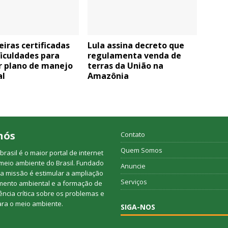
iras certificadas
Lula assina decreto que
iculdades para
regulamenta venda de
r plano de manejo
terras da União na
al
Amazônia
nós
Contato
Quem Somos
rasil é o maior portal de internet
meio ambiente do Brasil. Fundado
Anuncie
a missão é estimular a ampliação
Serviços
mento ambiental e a formação de
ncia crítica sobre os problemas e
ara o meio ambiente.
SIGA-NOS