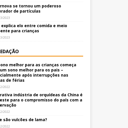
rnova se tornou um poderoso
erador de partículas
03/2023
o explica elo entre comida e meio
ente para crianças
03/2023
REDAÇÃO
ono melhor para as crianças começa
um sono melhor para os pais –
cialmente após interrupções nas
nas de férias
12/2022
crativa indústria de orquídeas da China é
este para o compromisso do país com a
ervação
12/2022
e são vulcões de lama?
12/2022