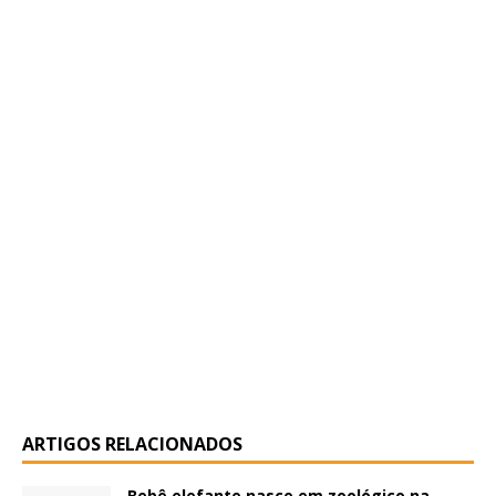
ARTIGOS RELACIONADOS
Bebê elefante nasce em zoológico na