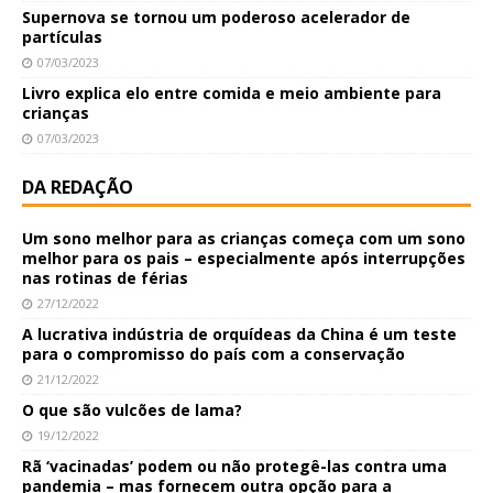
Supernova se tornou um poderoso acelerador de
partículas
07/03/2023
Livro explica elo entre comida e meio ambiente para
crianças
07/03/2023
DA REDAÇÃO
Um sono melhor para as crianças começa com um sono
melhor para os pais – especialmente após interrupções
nas rotinas de férias
27/12/2022
A lucrativa indústria de orquídeas da China é um teste
para o compromisso do país com a conservação
21/12/2022
O que são vulcões de lama?
19/12/2022
Rã ‘vacinadas’ podem ou não protegê-las contra uma
pandemia – mas fornecem outra opção para a