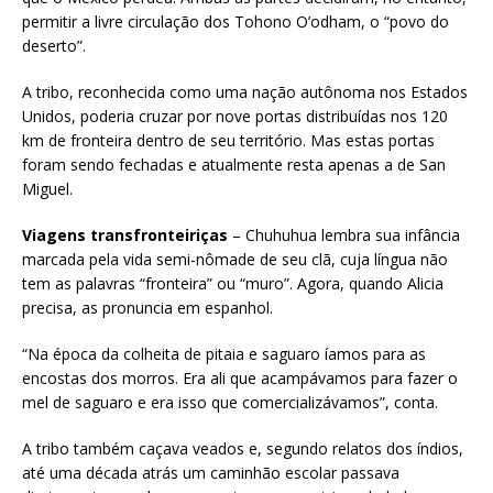
permitir a livre circulação dos Tohono O’odham, o “povo do
deserto”.
A tribo, reconhecida como uma nação autônoma nos Estados
Unidos, poderia cruzar por nove portas distribuídas nos 120
km de fronteira dentro de seu território. Mas estas portas
foram sendo fechadas e atualmente resta apenas a de San
Miguel.
Viagens transfronteiriças
– Chuhuhua lembra sua infância
marcada pela vida semi-nômade de seu clã, cuja língua não
tem as palavras “fronteira” ou “muro”. Agora, quando Alicia
precisa, as pronuncia em espanhol.
“Na época da colheita de pitaia e saguaro íamos para as
encostas dos morros. Era ali que acampávamos para fazer o
mel de saguaro e era isso que comercializávamos”, conta.
A tribo também caçava veados e, segundo relatos dos índios,
até uma década atrás um caminhão escolar passava