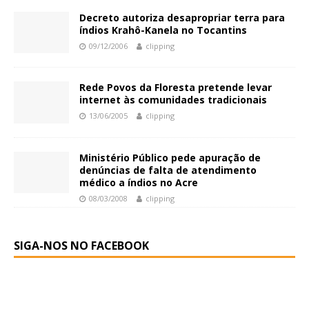
Decreto autoriza desapropriar terra para
índios Krahô-Kanela no Tocantins
09/12/2006
clipping
Rede Povos da Floresta pretende levar
internet às comunidades tradicionais
13/06/2005
clipping
Ministério Público pede apuração de
denúncias de falta de atendimento
médico a índios no Acre
08/03/2008
clipping
SIGA-NOS NO FACEBOOK