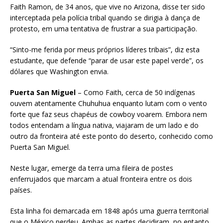
Faith Ramon, de 34 anos, que vive no Arizona, disse ter sido
interceptada pela polícia tribal quando se dirigia à dança de
protesto, em uma tentativa de frustrar a sua participação.
“Sinto-me ferida por meus próprios líderes tribais”, diz esta
estudante, que defende “parar de usar este papel verde”, os
dólares que Washington envia.
Puerta San Miguel
– Como Faith, cerca de 50 indígenas
ouvem atentamente Chuhuhua enquanto lutam com o vento
forte que faz seus chapéus de cowboy voarem. Embora nem
todos entendam a língua nativa, viajaram de um lado e do
outro da fronteira até este ponto do deserto, conhecido como
Puerta San Miguel.
Neste lugar, emerge da terra uma fileira de postes
enferrujados que marcam a atual fronteira entre os dois
países.
Esta linha foi demarcada em 1848 após uma guerra territorial
que o México perdeu. Ambas as partes decidiram, no entanto,