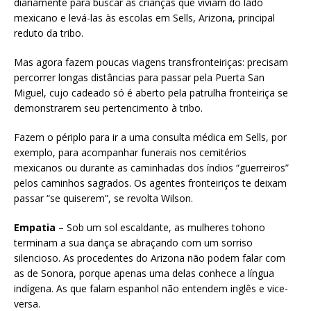
diariamente para buscar as crianças que viviam do lado
mexicano e levá-las às escolas em Sells, Arizona, principal
reduto da tribo.
Mas agora fazem poucas viagens transfronteiriças: precisam
percorrer longas distâncias para passar pela Puerta San
Miguel, cujo cadeado só é aberto pela patrulha fronteiriça se
demonstrarem seu pertencimento à tribo.
Fazem o périplo para ir a uma consulta médica em Sells, por
exemplo, para acompanhar funerais nos cemitérios
mexicanos ou durante as caminhadas dos índios “guerreiros”
pelos caminhos sagrados. Os agentes fronteiriços te deixam
passar “se quiserem”, se revolta Wilson.
Empatia
– Sob um sol escaldante, as mulheres tohono
terminam a sua dança se abraçando com um sorriso
silencioso. As procedentes do Arizona não podem falar com
as de Sonora, porque apenas uma delas conhece a língua
indígena. As que falam espanhol não entendem inglês e vice-
versa.