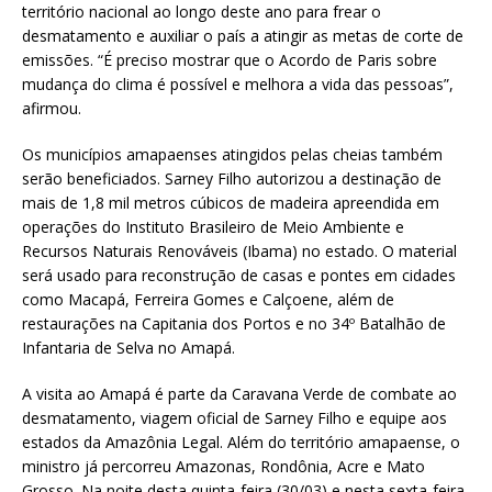
território nacional ao longo deste ano para frear o
desmatamento e auxiliar o país a atingir as metas de corte de
emissões. “É preciso mostrar que o Acordo de Paris sobre
mudança do clima é possível e melhora a vida das pessoas”,
afirmou.
Os municípios amapaenses atingidos pelas cheias também
serão beneficiados. Sarney Filho autorizou a destinação de
mais de 1,8 mil metros cúbicos de madeira apreendida em
operações do Instituto Brasileiro de Meio Ambiente e
Recursos Naturais Renováveis (Ibama) no estado. O material
será usado para reconstrução de casas e pontes em cidades
como Macapá, Ferreira Gomes e Calçoene, além de
restaurações na Capitania dos Portos e no 34º Batalhão de
Infantaria de Selva no Amapá.
A visita ao Amapá é parte da Caravana Verde de combate ao
desmatamento, viagem oficial de Sarney Filho e equipe aos
estados da Amazônia Legal. Além do território amapaense, o
ministro já percorreu Amazonas, Rondônia, Acre e Mato
Grosso. Na noite desta quinta-feira (30/03) e nesta sexta-feira