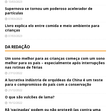
13/03/2023
Supernova se tornou um poderoso acelerador de
partículas
07/03/2023
Livro explica elo entre comida e meio ambiente para
crianças
07/03/2023
DA REDAÇÃO
Um sono melhor para as crianças começa com um sono
melhor para os pais – especialmente após interrupções
nas rotinas de férias
27/12/2022
A lucrativa indústria de orquídeas da China é um teste
para o compromisso do país com a conservação
21/12/2022
O que são vulcões de lama?
19/12/2022
Rã ‘vacinadas’ podem ou não protegê-las contra uma