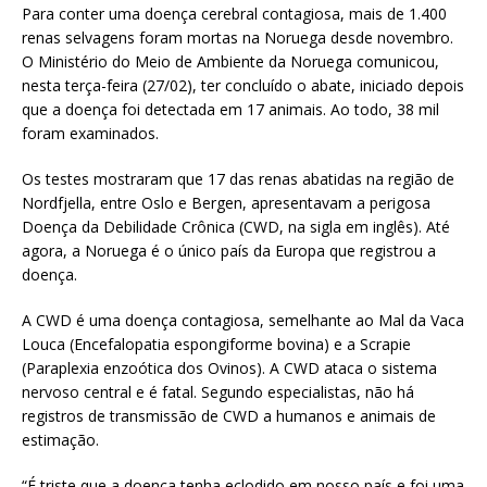
Para conter uma doença cerebral contagiosa, mais de 1.400
renas selvagens foram mortas na Noruega desde novembro.
O Ministério do Meio de Ambiente da Noruega comunicou,
nesta terça-feira (27/02), ter concluído o abate, iniciado depois
que a doença foi detectada em 17 animais. Ao todo, 38 mil
foram examinados.
Os testes mostraram que 17 das renas abatidas na região de
Nordfjella, entre Oslo e Bergen, apresentavam a perigosa
Doença da Debilidade Crônica (CWD, na sigla em inglês). Até
agora, a Noruega é o único país da Europa que registrou a
doença.
A CWD é uma doença contagiosa, semelhante ao Mal da Vaca
Louca (Encefalopatia espongiforme bovina) e a Scrapie
(Paraplexia enzoótica dos Ovinos). A CWD ataca o sistema
nervoso central e é fatal. Segundo especialistas, não há
registros de transmissão de CWD a humanos e animais de
estimação.
“É triste que a doença tenha eclodido em nosso país e foi uma