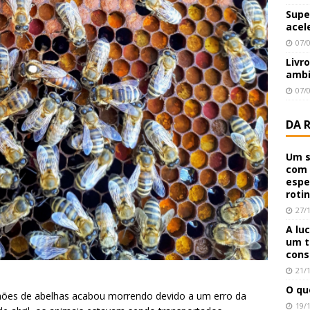
Supe
acel
07/
Livr
ambi
07/
DA 
Um s
com 
espe
roti
27/
A lu
um t
cons
21/
O qu
hões de abelhas acabou morrendo devido a um erro da
19/