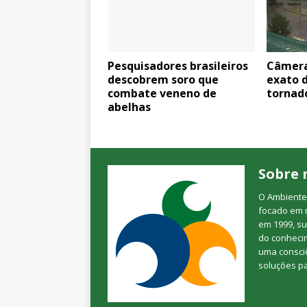
Pesquisadores brasileiros
Câmera
descobrem soro que
exato 
combate veneno de
tornad
abelhas
Sobre 
O Ambienteb
focado em 
em 1999, su
do conheci
uma consciê
soluções p