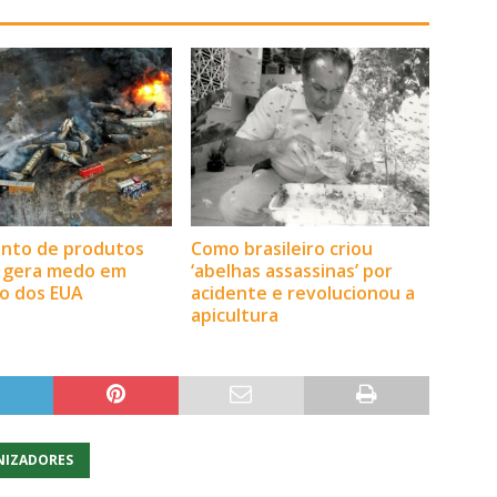
nto de produtos
Como brasileiro criou
s gera medo em
‘abelhas assassinas’ por
o dos EUA
acidente e revolucionou a
apicultura
NIZADORES