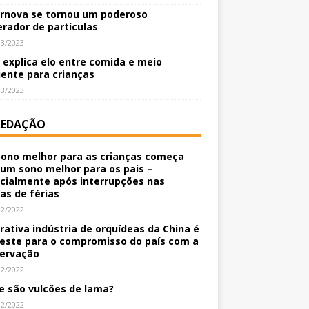
rnova se tornou um poderoso
erador de partículas
03/2023
o explica elo entre comida e meio
ente para crianças
03/2023
REDAÇÃO
ono melhor para as crianças começa
um sono melhor para os pais –
cialmente após interrupções nas
nas de férias
12/2022
crativa indústria de orquídeas da China é
este para o compromisso do país com a
ervação
12/2022
e são vulcões de lama?
12/2022