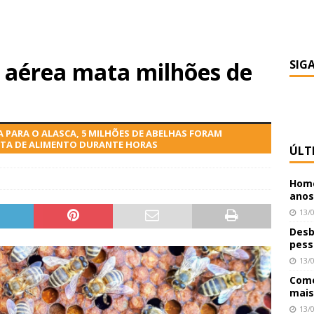
 aérea mata milhões de
SIG
 PARA O ALASCA, 5 MILHÕES DE ABELHAS FORAM
LTA DE ALIMENTO DURANTE HORAS
ÚLT
Home
anos
13/
Desb
pess
13/
Como
mais
13/