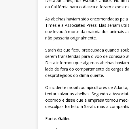
Delta Air Lines, nos Estados Unidos. No fim
da Califórnia para o Alasca e foram expostos
As abelhas haviam sido encomendadas pela 
Times e a Associated Press. Elas seriam uti
que levou à morte da maioria dos animais a
não passaria originalmente.
Sarah diz que ficou preocupada quando sou
serem transferidas para o voo de conexão at
Delta informou que algumas abelhas haviam f
lado de fora do compartimento de cargas da
desprotegidos do clima quente.
O incidente mobilizou apicultores de Atlanta
tentar salvar as abelhas. Segundo a Associa
ocorrido e disse que a empresa tomou medida
desculpas foi feito à Sarah, mas a companhia
Fonte: Galileu