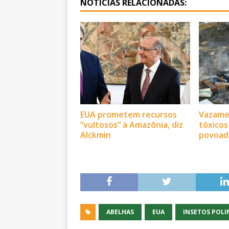
NOTÍCIAS RELACIONADAS:
EUA prometem recursos
Vazame
“vultosos” à Amazônia, diz
tóxico
Alckmin
povoad
ABELHAS
EUA
INSETOS POLI