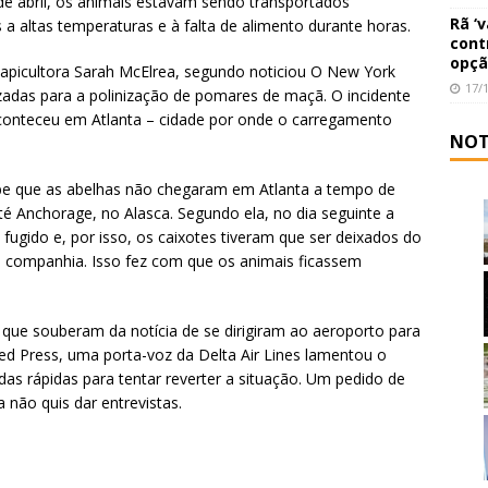
 de abril, os animais estavam sendo transportados
Rã ‘
 a altas temperaturas e à falta de alimento durante horas.
cont
opçã
apicultora Sarah McElrea, segundo noticiou O New York
17/
lizadas para a polinização de pomares de maçã. O incidente
conteceu em Atlanta – cidade por onde o carregamento
NOT
be que as abelhas não chegaram em Atlanta a tempo de
é Anchorage, no Alasca. Segundo ela, no dia seguinte a
ugido e, por isso, os caixotes tiveram que ser deixados do
 companhia. Isso fez com que os animais ficassem
, que souberam da notícia de se dirigiram ao aeroporto para
ted Press, uma porta-voz da Delta Air Lines lamentou o
s rápidas para tentar reverter a situação. Um pedido de
 não quis dar entrevistas.