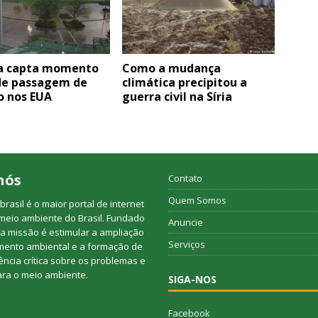
 capta momento
Como a mudança
de passagem de
climática precipitou a
o nos EUA
guerra civil na Síria
nós
Contato
Quem Somos
rasil é o maior portal de internet
meio ambiente do Brasil. Fundado
Anuncie
a missão é estimular a ampliação
Serviços
mento ambiental e a formação de
ncia crítica sobre os problemas e
ara o meio ambiente.
SIGA-NOS
Facebook