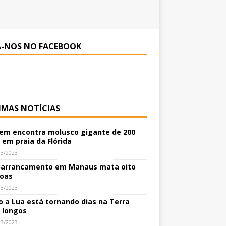
A-NOS NO FACEBOOK
IMAS NOTÍCIAS
m encontra molusco gigante de 200
 em praia da Flórida
03/2023
arrancamento em Manaus mata oito
oas
03/2023
 a Lua está tornando dias na Terra
 longos
03/2023