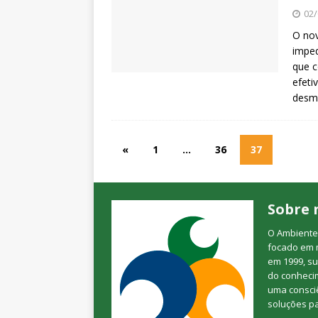
02/
O nov
imped
que c
efeti
desma
«
1
…
36
37
Sobre 
O Ambienteb
focado em 
em 1999, su
do conheci
uma consciê
soluções p