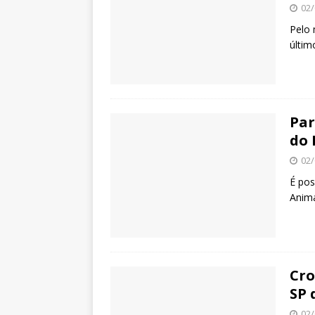
02/
Pelo 
últim
Par
do 
02/
É pos
Anima
Cro
SP 
02/