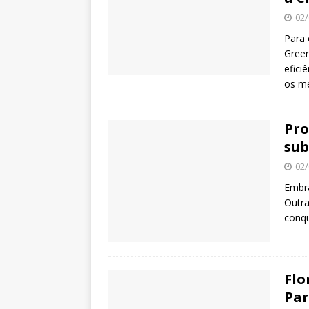
02/
Para 
Gree
efici
os me
Pro
sub
02/
Embra
Outra
conqu
Flo
Par