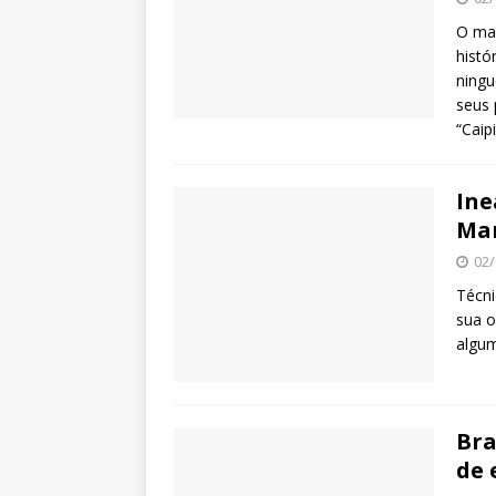
O mai
histó
ningu
seus 
“Caip
Ine
Mar
02/
Técni
sua o
algu
Bra
de 