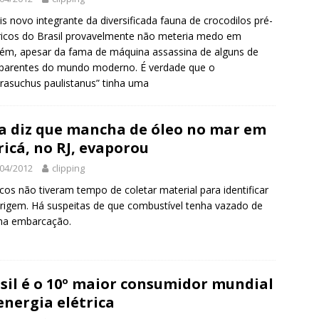
s novo integrante da diversificada fauna de crocodilos pré-
ricos do Brasil provavelmente não meteria medo em
ém, apesar da fama de máquina assassina de alguns de
parentes do mundo moderno. É verdade que o
irasuchus paulistanus” tinha uma
a diz que mancha de óleo no mar em
icá, no RJ, evaporou
04/2012
clipping
cos não tiveram tempo de coletar material para identificar
rigem. Há suspeitas de que combustível tenha vazado de
ma embarcação.
sil é o 10º maior consumidor mundial
energia elétrica