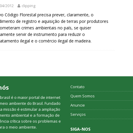
04/2012
clipping
o Código Florestal precisa prever, claramente, o
imento de registro e aquisição de terras por produtores
ometeram crimes ambientais no país, se quiser
vamente servir de instrumento para reduzir o
tamento ilegal e o comércio ilegal de madeira.
nós
Contato
Quem Somos
rasil é o maior portal de internet
meio ambiente do Brasil. Fundado
Anuncie
a missão é estimular a ampliação
Serviços
mento ambiental e a formação de
ncia crítica sobre os problemas e
ara o meio ambiente.
SIGA-NOS