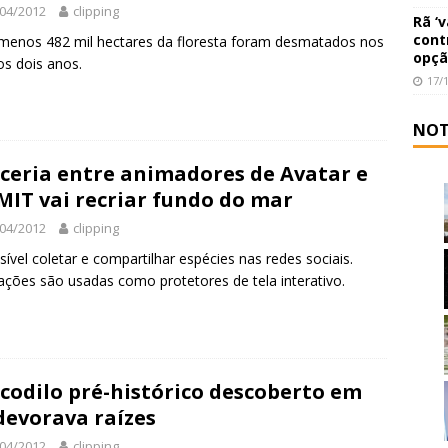
04/2012
clipping
Rã ‘
cont
menos 482 mil hectares da floresta foram desmatados nos
opçã
os dois anos.
17/
NOT
ceria entre animadores de Avatar e
MIT vai recriar fundo do mar
04/2012
clipping
sível coletar e compartilhar espécies nas redes sociais.
ções são usadas como protetores de tela interativo.
codilo pré-histórico descoberto em
devorava raízes
04/2012
clipping