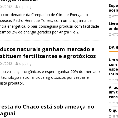
Supe
04/2012
clipping
acel
o coordenador da Campanha de Clima e Energia do
07/
npeace, Pedro Henrique Torres, com um programa de
Livr
ência energética, o país conseguiria produzir com facilidade
ambi
smos 2% de energia gerados por Angra 1 e 2.
07/
DA 
dutos naturais ganham mercado e
stituem fertilizantes e agrotóxicos
Um s
04/2012
clipping
com 
espe
pa vai lançar orgânicos e espera ganhar 20% do mercado.
roti
 tecnologia nacional troca agrotóxicos por vespas e
27/
ista produtor.
A lu
um t
cons
21/
resta do Chaco está sob ameaça no
O qu
aguai
19/