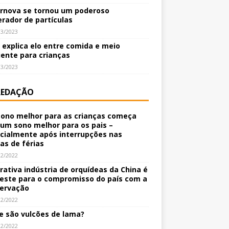
rnova se tornou um poderoso
erador de partículas
03/2023
o explica elo entre comida e meio
ente para crianças
03/2023
REDAÇÃO
ono melhor para as crianças começa
um sono melhor para os pais –
cialmente após interrupções nas
nas de férias
12/2022
crativa indústria de orquídeas da China é
este para o compromisso do país com a
ervação
12/2022
e são vulcões de lama?
12/2022