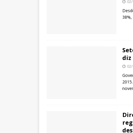
02/
Desde
38%, 
Set
diz
02/
Gover
2015.
nove
Dir
reg
de