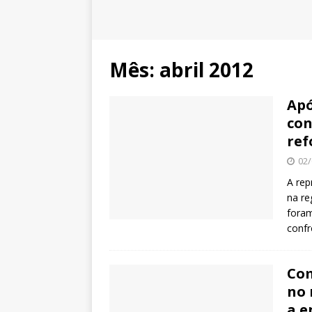
Mês:
abril 2012
Apó
con
ref
02/
A rep
na re
foram
conf
Com
no 
a e