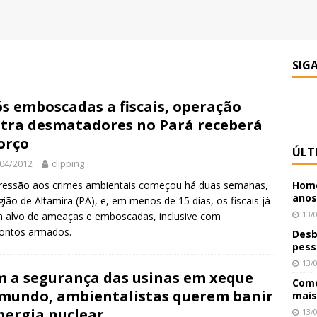
SIG
s emboscadas a fiscais, operação
tra desmatadores no Pará receberá
orço
ÚLT
04/2012
clipping
ressão aos crimes ambientais começou há duas semanas,
Home
anos
gião de Altamira (PA), e, em menos de 15 dias, os fiscais já
13/
 alvo de ameaças e emboscadas, inclusive com
rontos armados.
Desb
pess
13/
 a segurança das usinas em xeque
Como
mundo, ambientalistas querem banir
mais
nergia nuclear
13/