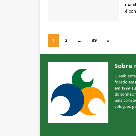
manif
é con
1
2
…
39
»
Sobre 
O Ambienteb
focado em 
em 1999, su
do conheci
uma consciê
soluções p