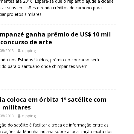
mentes até 2016. Espera-se que o replantio ajude a cidade
uzir suas emissões e renda créditos de carbono para
ciar projetos similares.
mpanzé ganha prêmio de US$ 10 mil
concurso de arte
08/2013
clipping
zado nos Estados Unidos, prêmio do concurso será
tido para o santuário onde chimpanzés vivem.
ia coloca em órbita 1º satélite com
s militares
08/2013
clipping
ção do satélite é facilitar a troca de informação entre as
cações da Marinha indiana sobre a localização exata dos