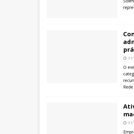
Solim
repre
Con
adm
prá
31/
O eve
categ
recur
Rede 
Ati
mac
31/
Empre