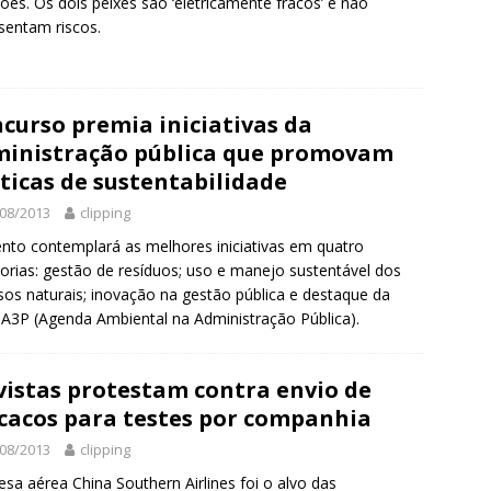
ões. Os dois peixes são ‘eletricamente fracos’ e não
sentam riscos.
curso premia iniciativas da
inistração pública que promovam
ticas de sustentabilidade
08/2013
clipping
nto contemplará as melhores iniciativas em quatro
orias: gestão de resíduos; uso e manejo sustentável dos
sos naturais; inovação na gestão pública e destaque da
A3P (Agenda Ambiental na Administração Pública).
vistas protestam contra envio de
acos para testes por companhia
08/2013
clipping
sa aérea China Southern Airlines foi o alvo das