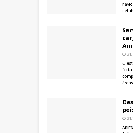
navio
detal
Ser
car
Am
31/
O est
forta
compe
áreas
Des
pei
31/
Anima