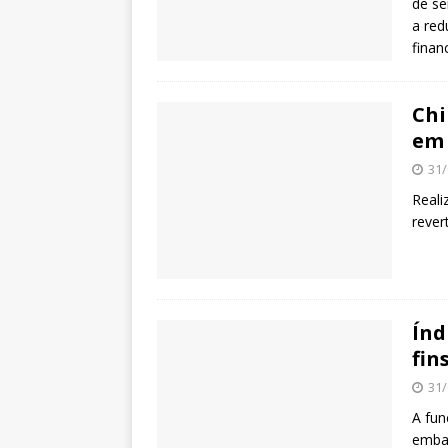
de se
a red
finan
Chi
em 
31/
Reali
rever
Índ
fin
31/
A fun
embar