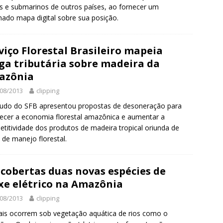
s e submarinos de outros países, ao fornecer um
hado mapa digital sobre sua posição.
viço Florestal Brasileiro mapeia
ga tributária sobre madeira da
azônia
08/2013
clipping
udo do SFB apresentou propostas de desoneração para
lecer a economia florestal amazônica e aumentar a
titividade dos produtos de madeira tropical oriunda de
 de manejo florestal.
cobertas duas novas espécies de
xe elétrico na Amazônia
08/2013
clipping
is ocorrem sob vegetação aquática de rios como o