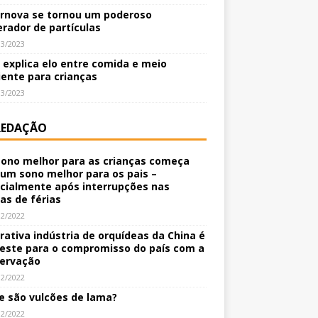
rnova se tornou um poderoso
erador de partículas
03/2023
o explica elo entre comida e meio
ente para crianças
03/2023
REDAÇÃO
ono melhor para as crianças começa
um sono melhor para os pais –
cialmente após interrupções nas
nas de férias
12/2022
crativa indústria de orquídeas da China é
este para o compromisso do país com a
ervação
12/2022
e são vulcões de lama?
12/2022