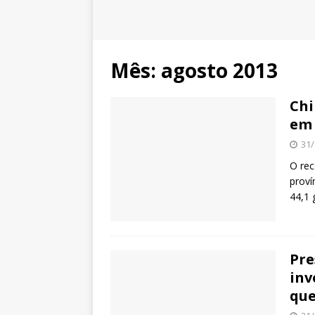
Mês:
agosto 2013
Chi
em 
31/
O rec
proví
44,1 
Pre
inv
que