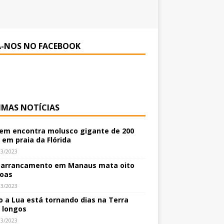
A-NOS NO FACEBOOK
IMAS NOTÍCIAS
m encontra molusco gigante de 200
 em praia da Flórida
03/2023
arrancamento em Manaus mata oito
oas
03/2023
 a Lua está tornando dias na Terra
 longos
03/2023