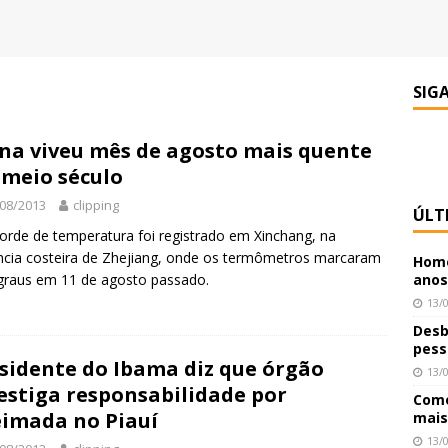
SIG
na viveu mês de agosto mais quente
meio século
08/2013
clipping
ÚLT
orde de temperatura foi registrado em Xinchang, na
ncia costeira de Zhejiang, onde os termômetros marcaram
Home
graus em 11 de agosto passado.
anos
13/
Desb
pess
sidente do Ibama diz que órgão
13/
estiga responsabilidade por
Como
imada no Piauí
mais
13/