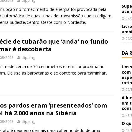
08/2013
clipping
Supe
errupção no fornecimento de energia foi provocada pela
acel
 automática de duas linhas de transmissão que interligam
07/
tema Sudeste/Centro-Oeste com o Nordeste.
Livr
ambi
07/
écie de tubarão que ‘anda’ no fundo
mar é descoberta
DA 
08/2013
clipping
l mede cerca de 70 centímetros e tem cor próxima ao
Um s
com 
m. Ele usa as barbatanas e se contorce para ‘caminhar’.
espe
roti
27/
A lu
um t
os pardos eram ‘presenteados’ com
cons
l há 2.000 anos na Sibéria
21/
08/2013
clipping
O qu
efato é pequeno demais para caber no dedo de uma
19/