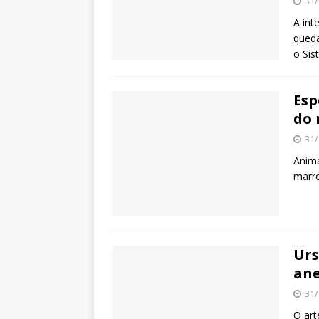
31/
A int
queda
o Sis
Esp
do 
31/
Anima
marro
Urs
ane
31/
O art