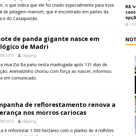
r, o que indica que ele foi criado especialmente para esse
Rã ‘
l de pelagem marrom, que é encontrado em partes da
cont
opçã
a e do Cazaquistão.
17/
hote de panda gigante nasce em
NOT
lógico de Madri
08/2013
clipping
 Hua Zui Ba pariu nesta madrugada após 131 dias de
ção. Animalzinho chorou com força ao nascer, informou
ue em comunicado.
panha de reflorestamento renova a
erança nos morros cariocas
08/2013
clipping
a é reflorestar 1.300 hectares com o plantio de 4 milhões