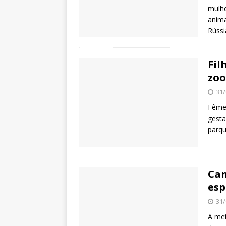
mulhe
anima
Rússi
Fil
zoo
31/
Fêmea
gesta
parq
Cam
esp
31/
A met