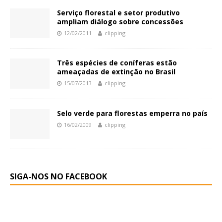
Serviço florestal e setor produtivo
ampliam diálogo sobre concessões
12/02/2011
clipping
Três espécies de coníferas estão
ameaçadas de extinção no Brasil
15/07/2013
clipping
Selo verde para florestas emperra no país
16/02/2009
clipping
SIGA-NOS NO FACEBOOK