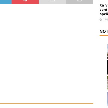
Rã ‘
cont
opçã
17/
NOT