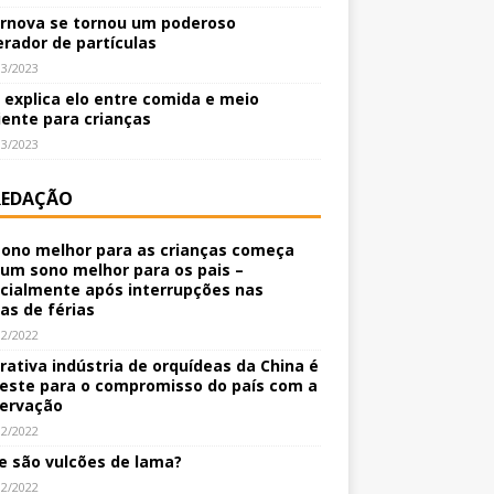
rnova se tornou um poderoso
erador de partículas
03/2023
o explica elo entre comida e meio
ente para crianças
03/2023
REDAÇÃO
ono melhor para as crianças começa
um sono melhor para os pais –
cialmente após interrupções nas
nas de férias
12/2022
crativa indústria de orquídeas da China é
este para o compromisso do país com a
ervação
12/2022
e são vulcões de lama?
12/2022