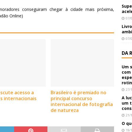
Supe
moradores conseguiram chegar à cidade mais próxima,
acel
adão Online)
07/
Livr
ambi
07/
DA 
Um s
com 
espe
roti
27/
discute acesso a
Brasileiro é premiado no
A lu
s internacionais
principal concurso
um t
internacional de fotografia
cons
de natureza
21/
O qu
19/