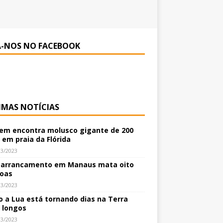
A-NOS NO FACEBOOK
IMAS NOTÍCIAS
m encontra molusco gigante de 200
 em praia da Flórida
03/2023
arrancamento em Manaus mata oito
oas
03/2023
 a Lua está tornando dias na Terra
 longos
03/2023