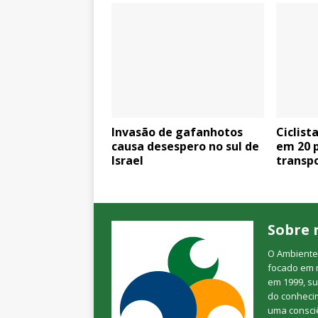
Invasão de gafanhotos
Ciclist
causa desespero no sul de
em 20 p
Israel
transp
Sobre 
O Ambienteb
focado em 
em 1999, su
do conheci
uma consciê