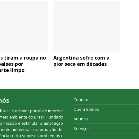
as tiram a roupa no
Argentina sofre com a
aíses por
pior seca em décadas
orte limpo
nós
Contato
Quem Somos
rasil é o maior portal de internet
meio ambiente do Brasil. Fundado
Anuncie
a missão é estimular a ampliação
Serviços
mento ambiental e a formação de
ncia crítica sobre os problemas e