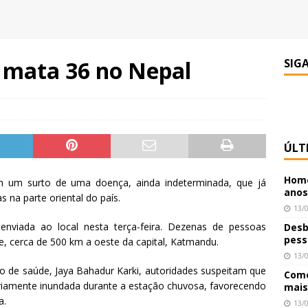
 mata 36 no Nepal
SIG
ÚLT
Home
gam um surto de uma doença, ainda indeterminada, que já
anos
na parte oriental do país.
13/
enviada ao local nesta terça-feira. Dezenas de pessoas
Desb
pess
ke, cerca de 500 km a oeste da capital, Katmandu.
13/
o de saúde, Jaya Bahadur Karki, autoridades suspeitam que
Como
seriamente inundada durante a estação chuvosa, favorecendo
mais
a.
13/