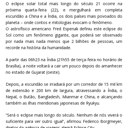
O eclipse solar total mais longo do século 21 ocorre na
próxima quarta-feira (22), e mergulhará em completa
escuridão a China e a Índia, os dois países mais povoados do
planeta – onde contos e mitologias evocam o fenômeno.
O astrofísico americano Fred Espenak definiu este eclipse do
Sol como um fenômeno gigante, que poderá ser observado
por nada mais nada menos que 2 bilhões de pessoas, um
recorde na história da humanidade.
A partir das 06h23 na Índia (21h55 de terça-feira no horário de
Brasília), a noite voltará a cair um pouco depois do amanhecer
no estado de Gujarat (oeste).
Depois, a escuridão se irradiará por um corredor de 15 mil km
de extensão e 200 km de largura, atravessando a Índia, o
Nepal, o Butão, Bangladesh, Mianmar e China, e alcançando
também as ilhas meridionais japonesas de Ryukyu.
“Será o eclipse mais longo do século. Nenhum de nós viverá o
suficiente para ver outro igual”, afirmou Federico Borgmeyer,
diretor da agência de viagens alemã Eclipse City.