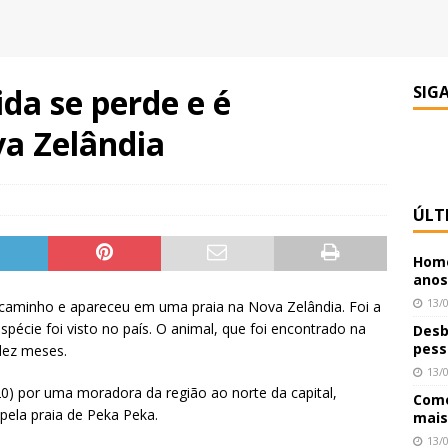
da se perde e é
SIG
a Zelândia
ÚLT
Home
anos
13/
caminho e apareceu em uma praia na Nova Zelândia. Foi a
pécie foi visto no país. O animal, que foi encontrado na
Desb
pess
 dez meses.
13/
20) por uma moradora da região ao norte da capital,
Como
pela praia de Peka Peka.
mais
13/