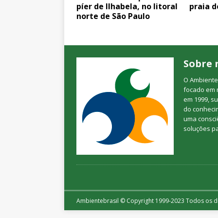
píer de Ilhabela, no litoral
praia d
norte de São Paulo
Sobre 
O Ambienteb
focado em 
em 1999, su
do conheci
uma consciê
soluções p
Ambientebrasil © Copyright 1999-2023 Todos os di