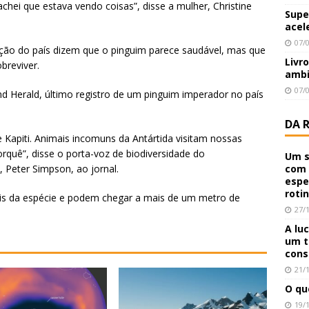
achei que estava vendo coisas”, disse a mulher, Christine
Supe
acel
07/
ão do país dizem que o pinguim parece saudável, mas que
Livr
obreviver.
ambi
07/
 Herald, último registro de um pinguim imperador no país
DA 
de Kapiti. Animais incomuns da Antártida visitam nossas
quê”, disse o porta-voz de biodiversidade do
Um s
Peter Simpson, ao jornal.
com 
espe
roti
is da espécie e podem chegar a mais de um metro de
27/
A lu
um t
cons
21/
O qu
19/