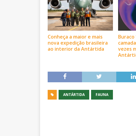
Conheça a maior e mais
Buraco 
nova expedição brasileira
camada 
ao interior da Antártida
vezes m
Antárti
ANTÁRTIDA
FAUNA