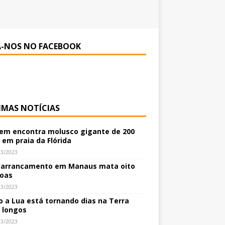
A-NOS NO FACEBOOK
IMAS NOTÍCIAS
m encontra molusco gigante de 200
 em praia da Flórida
03/2023
arrancamento em Manaus mata oito
oas
03/2023
 a Lua está tornando dias na Terra
 longos
03/2023