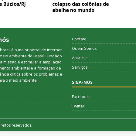
e Búzios/RJ
colapso das colônias de
abelha no mundo
nós
Contato
Quem Somos
rasil é o maior portal de internet
meio ambiente do Brasil. Fundado
Anuncie
a missão é estimular a ampliação
Serviços
mento ambiental e a formação de
ncia crítica sobre os problemas e
ara o meio ambiente.
SIGA-NOS
Facebook
Twitter
reitos reservados.