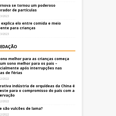
rnova se tornou um poderoso
erador de partículas
03/2023
o explica elo entre comida e meio
ente para crianças
03/2023
REDAÇÃO
ono melhor para as crianças começa
um sono melhor para os pais –
cialmente após interrupções nas
nas de férias
12/2022
crativa indústria de orquídeas da China é
este para o compromisso do país com a
ervação
12/2022
e são vulcões de lama?
12/2022