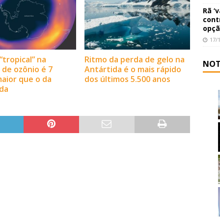
Rã ‘
cont
opçã
17/
“tropical” na
Ritmo da perda de gelo na
NOT
de ozônio é 7
Antártida é o mais rápido
aior que o da
dos últimos 5.500 anos
da