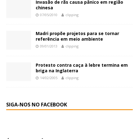
Invasão de rãs causa pânico em região
chinesa
07/05/2010
clipping
Madri propõe projetos para se tornar
referência em meio ambiente
09/01/2013
clipping
Protesto contra caça à lebre termina em
briga na Inglaterra
14/02/2005
clipping
SIGA-NOS NO FACEBOOK