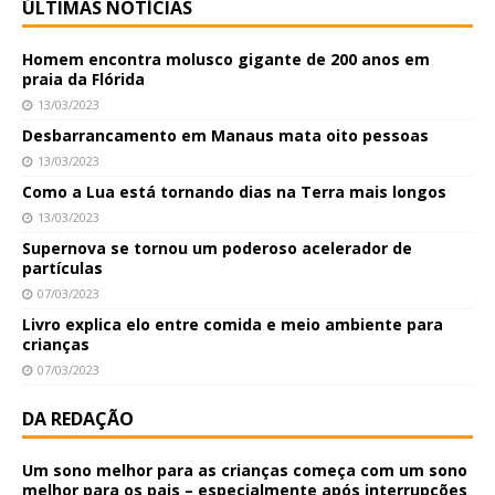
ÚLTIMAS NOTÍCIAS
Homem encontra molusco gigante de 200 anos em
praia da Flórida
13/03/2023
Desbarrancamento em Manaus mata oito pessoas
13/03/2023
Como a Lua está tornando dias na Terra mais longos
13/03/2023
Supernova se tornou um poderoso acelerador de
partículas
07/03/2023
Livro explica elo entre comida e meio ambiente para
crianças
07/03/2023
DA REDAÇÃO
Um sono melhor para as crianças começa com um sono
melhor para os pais – especialmente após interrupções