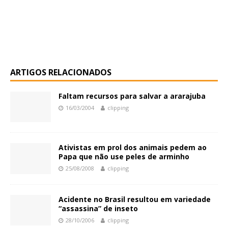
ARTIGOS RELACIONADOS
Faltam recursos para salvar a ararajuba
16/03/2004
clipping
Ativistas em prol dos animais pedem ao
Papa que não use peles de arminho
25/08/2008
clipping
Acidente no Brasil resultou em variedade
“assassina” de inseto
28/10/2006
clipping