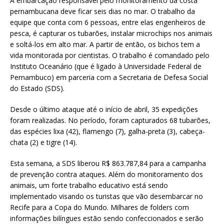
A embarcação responsável pelo monitoramento da costa
pernambucana deve ficar seis dias no mar. O trabalho da
equipe que conta com 6 pessoas, entre elas engenheiros de
pesca, é capturar os tubarões, instalar microchips nos animais
e soltá-los em alto mar. A partir de então, os bichos tem a
vida monitorada por cientistas. O trabalho é comandado pelo
Instituto Oceanário (que é ligado à Universidade Federal de
Pernambuco) em parceria com a Secretaria de Defesa Social
do Estado (SDS).
Desde o último ataque até o início de abril, 35 expedições
foram realizadas. No período, foram capturados 68 tubarões,
das espécies lixa (42), flamengo (7), galha-preta (3), cabeça-
chata (2) e tigre (14).
Esta semana, a SDS liberou R$ 863.787,84 para a campanha
de prevenção contra ataques. Além do monitoramento dos
animais, um forte trabalho educativo está sendo
implementado visando os turistas que vão desembarcar no
Recife para a Copa do Mundo. Milhares de folders com
informações bilíngues estão sendo confeccionados e serão