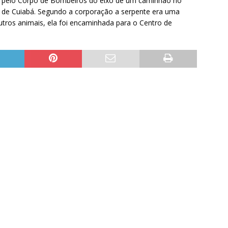
da pelo Corpo de Bombeiros do eixo de um caminhão no
 de Cuiabá. Segundo a corporação a serpente era uma
utros animais, ela foi encaminhada para o Centro de