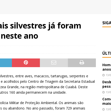
is silvestres já foram
SIG
neste ano
ÚLT
Home
anos
13/
lvestres, entre aves, macacos, tartarugas, serpentes e
e acolhidos pelo Centro de Triagem da Secretaria Estadual
Desb
pess
zea Grande, na região metropolitana de Cuiabá. Deste
outros 160 ainda permanecem na unidade.
13/
Como
lícia Militar de Proteção Ambiental. Os animais são
mais
os ou abandono. No ano passado, foram 729 animais
13/