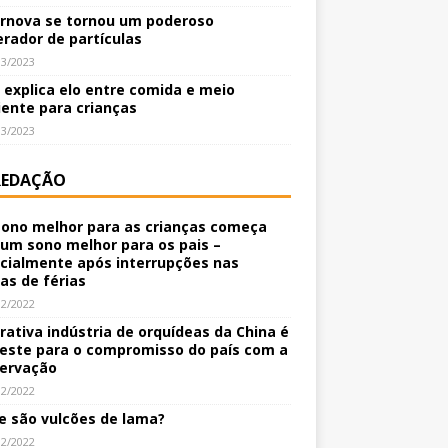
rnova se tornou um poderoso
erador de partículas
03/2023
o explica elo entre comida e meio
ente para crianças
03/2023
REDAÇÃO
ono melhor para as crianças começa
um sono melhor para os pais –
cialmente após interrupções nas
nas de férias
12/2022
crativa indústria de orquídeas da China é
este para o compromisso do país com a
ervação
12/2022
e são vulcões de lama?
12/2022