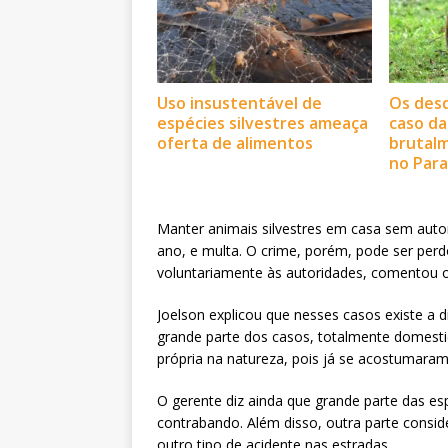
Uso insustentável de
Os des
espécies silvestres ameaça
caso da
oferta de alimentos
brutal
no Par
Manter animais silvestres em casa sem auto
ano, e multa. O crime, porém, pode ser perd
voluntariamente às autoridades, comentou 
Joelson explicou que nesses casos existe a di
grande parte dos casos, totalmente domest
própria na natureza, pois já se acostumaram
O gerente diz ainda que grande parte das e
contrabando. Além disso, outra parte consi
outro tipo de acidente nas estradas.