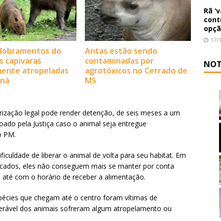
Rã ‘
cont
opçã
17/
dobramentos do
Antas estão sendo
s capivaras
contaminadas por
NOT
mente atropeladas
agrotóxicos no Cerrado de
aná
MS
rização legal pode render detenção, de seis meses a um
oado pela Justiça caso o animal seja entregue
o PM.
ficuldade de liberar o animal de volta para seu habitat. Em
icados, eles não conseguem mais se manter por conta
 até com o horário de receber a alimentação.
spécies que chegam até o centro foram vítimas de
derável dos animais sofreram algum atropelamento ou