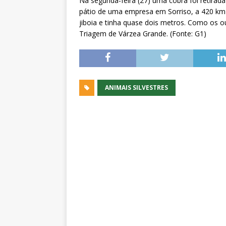
Na segunda-feira (27) uma cobra foi retira
pátio de uma empresa em Sorriso, a 420 km
jiboia e tinha quase dois metros. Como os o
Triagem de Várzea Grande. (Fonte: G1)
ANIMAIS SILVESTRES