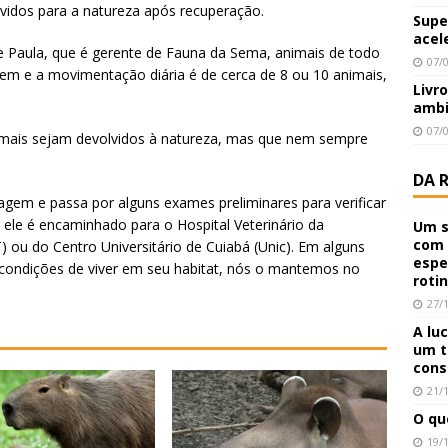
vidos para a natureza após recuperação.
Supe
acel
 Paula, que é gerente de Fauna da Sema, animais de todo
07/
gem e a movimentação diária é de cerca de 8 ou 10 animais,
Livr
ambi
07/
nimais sejam devolvidos à natureza, mas que nem sempre
DA 
agem e passa por alguns exames preliminares para verificar
, ele é encaminhado para o Hospital Veterinário da
Um s
com 
ou do Centro Universitário de Cuiabá (Unic). Em alguns
espe
condições de viver em seu habitat, nós o mantemos no
roti
27/
A lu
um t
cons
21/
O qu
19/