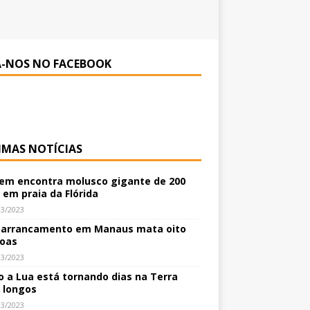
A-NOS NO FACEBOOK
IMAS NOTÍCIAS
m encontra molusco gigante de 200
 em praia da Flórida
03/2023
arrancamento em Manaus mata oito
oas
03/2023
 a Lua está tornando dias na Terra
 longos
03/2023