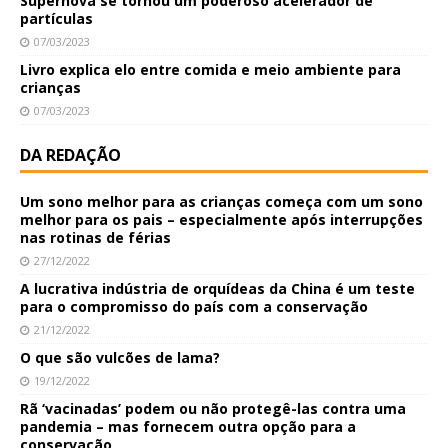
Supernova se tornou um poderoso acelerador de
partículas
07/03/2023
Livro explica elo entre comida e meio ambiente para
crianças
07/03/2023
DA REDAÇÃO
Um sono melhor para as crianças começa com um sono
melhor para os pais – especialmente após interrupções
nas rotinas de férias
27/12/2022
A lucrativa indústria de orquídeas da China é um teste
para o compromisso do país com a conservação
21/12/2022
O que são vulcões de lama?
19/12/2022
Rã ‘vacinadas’ podem ou não protegê-las contra uma
pandemia – mas fornecem outra opção para a
conservação