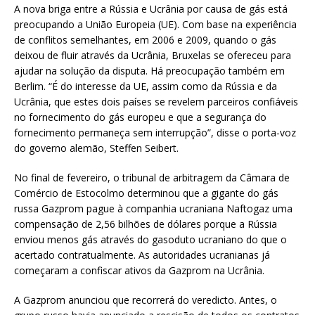
A nova briga entre a Rússia e Ucrânia por causa de gás está
preocupando a União Europeia (UE). Com base na experiência
de conflitos semelhantes, em 2006 e 2009, quando o gás
deixou de fluir através da Ucrânia, Bruxelas se ofereceu para
ajudar na solução da disputa. Há preocupação também em
Berlim. “É do interesse da UE, assim como da Rússia e da
Ucrânia, que estes dois países se revelem parceiros confiáveis ​​
no fornecimento do gás europeu e que a segurança do
fornecimento permaneça sem interrupção”, disse o porta-voz
do governo alemão, Steffen Seibert.
No final de fevereiro, o tribunal de arbitragem da Câmara de
Comércio de Estocolmo determinou que a gigante do gás
russa Gazprom pague à companhia ucraniana Naftogaz uma
compensação de 2,56 bilhões de dólares porque a Rússia
enviou menos gás através do gasoduto ucraniano do que o
acertado contratualmente. As autoridades ucranianas já
começaram a confiscar ativos da Gazprom na Ucrânia.
A Gazprom anunciou que recorrerá do veredicto. Antes, o