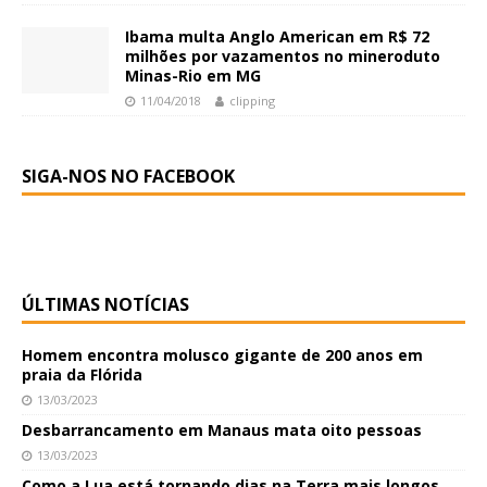
Ibama multa Anglo American em R$ 72
milhões por vazamentos no mineroduto
Minas-Rio em MG
11/04/2018
clipping
SIGA-NOS NO FACEBOOK
ÚLTIMAS NOTÍCIAS
Homem encontra molusco gigante de 200 anos em
praia da Flórida
13/03/2023
Desbarrancamento em Manaus mata oito pessoas
13/03/2023
Como a Lua está tornando dias na Terra mais longos