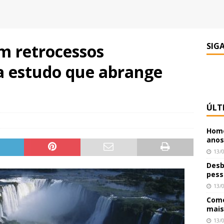
am retrocessos
SIG
a estudo que abrange
ÚLT
Home
anos
13/
Desb
pess
13/
Como
mais
13/