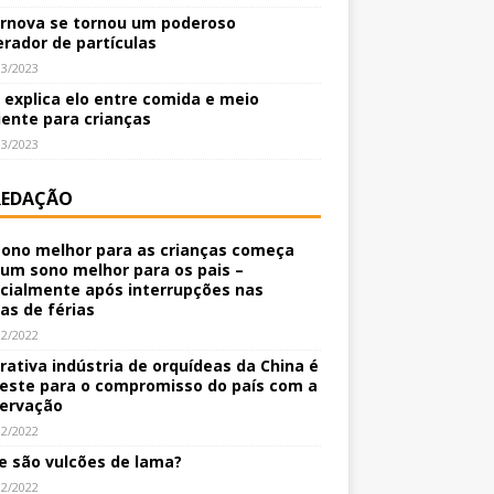
rnova se tornou um poderoso
erador de partículas
03/2023
o explica elo entre comida e meio
ente para crianças
03/2023
REDAÇÃO
ono melhor para as crianças começa
um sono melhor para os pais –
cialmente após interrupções nas
nas de férias
12/2022
crativa indústria de orquídeas da China é
este para o compromisso do país com a
ervação
12/2022
e são vulcões de lama?
12/2022