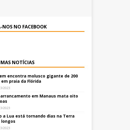
A-NOS NO FACEBOOK
IMAS NOTÍCIAS
m encontra molusco gigante de 200
 em praia da Flórida
03/2023
arrancamento em Manaus mata oito
oas
03/2023
 a Lua está tornando dias na Terra
 longos
03/2023