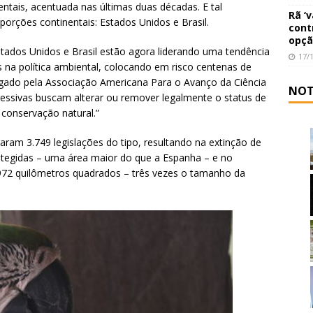
tais, acentuada nas últimas duas décadas. E tal
Rã ‘
porções continentais: Estados Unidos e Brasil.
cont
opçã
ados Unidos e Brasil estão agora liderando uma tendência
17/
 na política ambiental, colocando em risco centenas de
gado pela Associação Americana Para o Avanço da Ciência
NOT
ressivas buscam alterar ou remover legalmente o status de
conservação natural.”
ram 3.749 legislações do tipo, resultando na extinção de
otegidas – uma área maior do que a Espanha – e no
972 quilômetros quadrados – três vezes o tamanho da