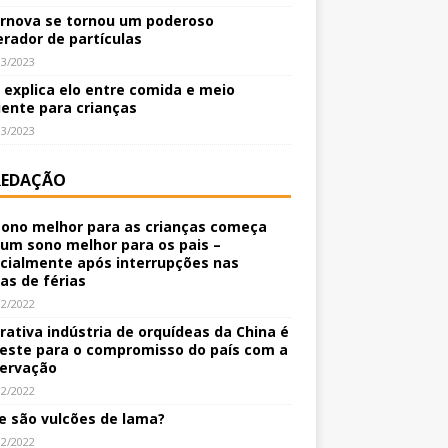
rnova se tornou um poderoso
erador de partículas
03/2023
o explica elo entre comida e meio
ente para crianças
03/2023
REDAÇÃO
ono melhor para as crianças começa
um sono melhor para os pais –
cialmente após interrupções nas
nas de férias
12/2022
crativa indústria de orquídeas da China é
este para o compromisso do país com a
ervação
12/2022
e são vulcões de lama?
12/2022