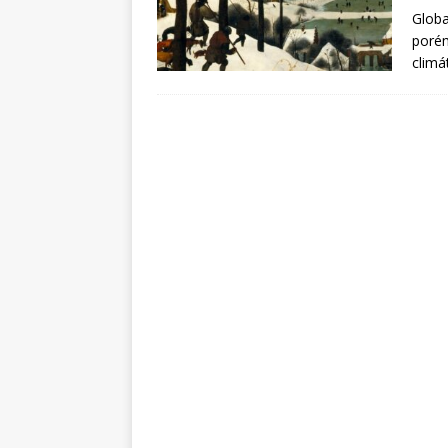
Globa
porém
climá