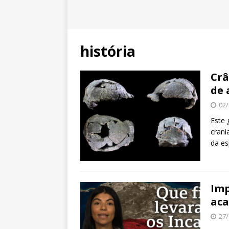
história
Crâ
de 
02/
Este 
crani
da es
Imp
ac
27/