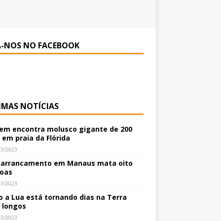
A-NOS NO FACEBOOK
IMAS NOTÍCIAS
m encontra molusco gigante de 200
 em praia da Flórida
03/2023
arrancamento em Manaus mata oito
oas
03/2023
 a Lua está tornando dias na Terra
 longos
03/2023