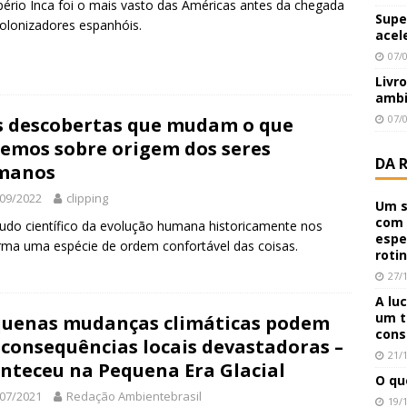
ério Inca foi o mais vasto das Américas antes da chegada
Supe
olonizadores espanhóis.
acel
07/
Livr
ambi
07/
s descobertas que mudam o que
emos sobre origem dos seres
DA 
manos
09/2022
clipping
Um s
com 
udo científico da evolução humana historicamente nos
espe
rma uma espécie de ordem confortável das coisas.
roti
27/
A lu
um t
uenas mudanças climáticas podem
cons
 consequências locais devastadoras –
21/
nteceu na Pequena Era Glacial
O qu
07/2021
Redação Ambientebrasil
19/