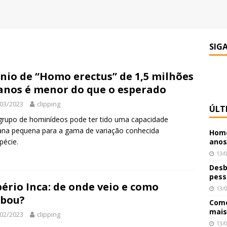
SIG
nio de “Homo erectus” de 1,5 milhões
anos é menor do que o esperado
03/2023
clipping
ÚLT
grupo de hominídeos pode ter tido uma capacidade
ana pequena para a gama de variação conhecida
Home
pécie.
anos
13/
Desb
pess
ério Inca: de onde veio e como
13/
abou?
Como
mais
02/2023
clipping
13/