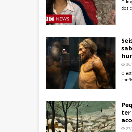
O Imp
dos c
Sei
sab
hu
30/
O est
confi
Peq
ter
aco
27/