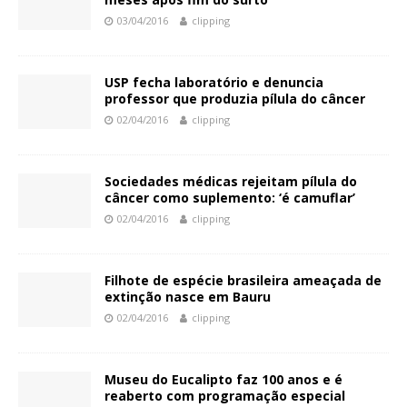
03/04/2016
clipping
USP fecha laboratório e denuncia
professor que produzia pílula do câncer
02/04/2016
clipping
Sociedades médicas rejeitam pílula do
câncer como suplemento: ‘é camuflar’
02/04/2016
clipping
Filhote de espécie brasileira ameaçada de
extinção nasce em Bauru
02/04/2016
clipping
Museu do Eucalipto faz 100 anos e é
reaberto com programação especial