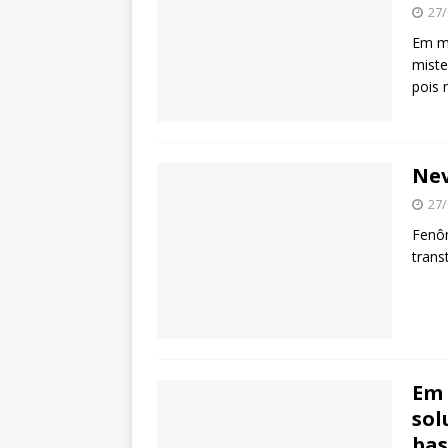
27/
Em me
miste
pois 
Nev
27/
Fenô
trans
Em 
sol
bas