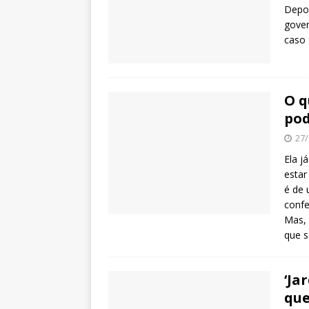
Depoi
gover
caso 
O q
pod
27/
Ela j
estar
é de 
confe
Mas, 
que s
‘Ja
que