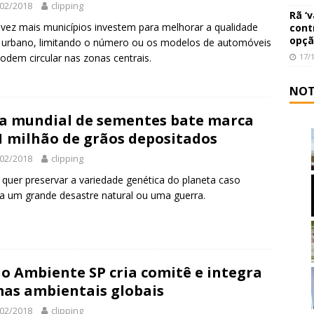
02/2018
clipping
Rã ‘
vez mais municípios investem para melhorar a qualidade
cont
opçã
 urbano, limitando o número ou os modelos de automóveis
17/
odem circular nas zonas centrais.
NOT
a mundial de sementes bate marca
1 milhão de grãos depositados
02/2018
clipping
 quer preservar a variedade genética do planeta caso
a um grande desastre natural ou uma guerra.
o Ambiente SP cria comitê e integra
as ambientais globais
02/2018
clipping