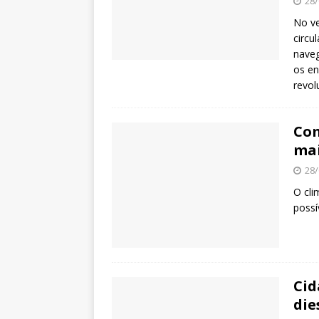
28/
No ve
circu
naveg
os en
revol
Com
mai
28/
O cli
possí
Cid
die