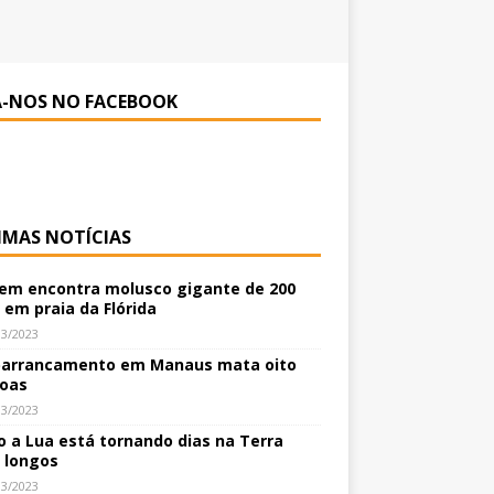
A-NOS NO FACEBOOK
IMAS NOTÍCIAS
m encontra molusco gigante de 200
 em praia da Flórida
03/2023
arrancamento em Manaus mata oito
oas
03/2023
 a Lua está tornando dias na Terra
 longos
03/2023