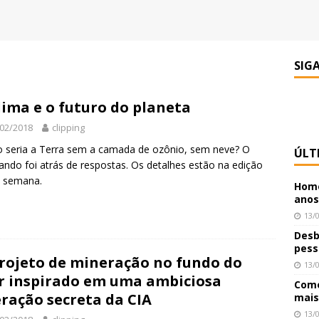
SIG
lima e o futuro do planeta
02/2018
clipping
seria a Terra sem a camada de ozônio, sem neve? O
ÚLT
ando foi atrás de respostas. Os detalhes estão na edição
a semana.
Home
anos
13/
Desb
pess
rojeto de mineração no fundo do
13/
 inspirado em uma ambiciosa
Como
ração secreta da CIA
mais
13/