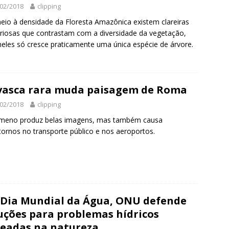
02/2018
clipping
io à densidade da Floresta Amazônica existem clareiras
riosas que contrastam com a diversidade da vegetação,
neles só cresce praticamente uma única espécie de árvore.
asca rara muda paisagem de Roma
02/2018
clipping
meno produz belas imagens, mas também causa
tornos no transporte público e nos aeroportos.
Dia Mundial da Água, ONU defende
uções para problemas hídricos
eadas na natureza