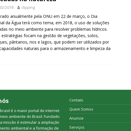
02/2018
clipping
rado anualmente pela ONU em 22 de março, o Dia
al da Água terá como tema, em 2018, o uso de soluções
das no meio ambiente para resolver problemas hídricos.
 estratégias focam na gestão de vegetações, solos,
es, pântanos, rios e lagos, que podem ser utilizados por
capacidades naturais para o armazenamento e limpeza da
nós
Contato
Quem Somos
rasil é o maior portal de internet
meio ambiente do Brasil. Fundado
Anuncie
a missão é estimular a ampliação
Serviços
mento ambiental e a formação de