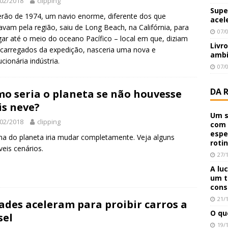
02/2018
clipping
Supe
rão de 1974, um navio enorme, diferente dos que
acel
lavam pela região, saiu de Long Beach, na Califórnia, para
07/
ar até o meio do oceano Pacífico – local em que, diziam
Livr
carregados da expedição, nasceria uma nova e
ambi
ucionária indústria.
07/
DA 
o seria o planeta se não houvesse
s neve?
Um s
02/2018
clipping
com 
espe
ma do planeta iria mudar completamente. Veja alguns
roti
veis cenários.
27/
A lu
um t
cons
21/
ades aceleram para proibir carros a
O qu
sel
19/