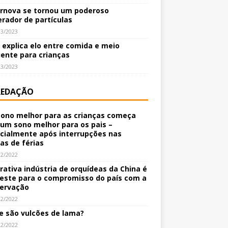
rnova se tornou um poderoso
erador de partículas
03/2023
o explica elo entre comida e meio
ente para crianças
03/2023
REDAÇÃO
ono melhor para as crianças começa
um sono melhor para os pais –
cialmente após interrupções nas
nas de férias
12/2022
crativa indústria de orquídeas da China é
este para o compromisso do país com a
ervação
12/2022
e são vulcões de lama?
12/2022