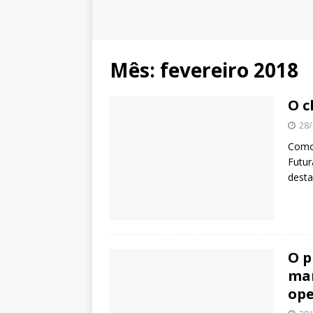
Mês:
fevereiro 2018
O c
28/
Como 
Futur
dest
O p
mar
ope