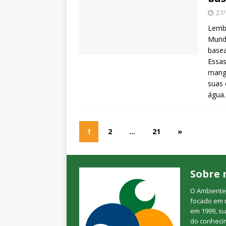
27/
Lemb
Mundi
basea
Essas
mangu
suas 
água.
1
2
…
21
»
Sobre 
O Ambienteb
focado em 
em 1999, su
do conheci