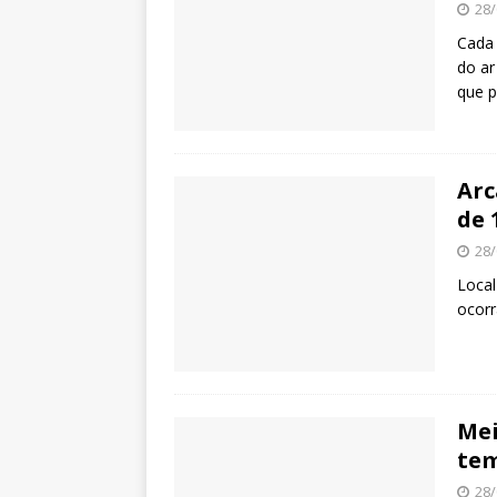
28/
Cada 
do ar
que p
Arc
de 
28/
Local
ocorr
Mei
tem
28/