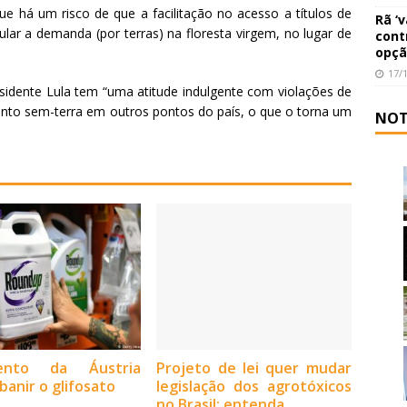
que há um risco de que a facilitação no acesso a títulos de
Rã ‘
lar a demanda (por terras) na floresta virgem, no lugar de
cont
opçã
17/
esidente Lula tem “uma atitude indulgente com violações de
ento sem-terra em outros pontos do país, o que o torna um
NOT
mento da Áustria
Projeto de lei quer mudar
banir o glifosato
legislação dos agrotóxicos
no Brasil; entenda