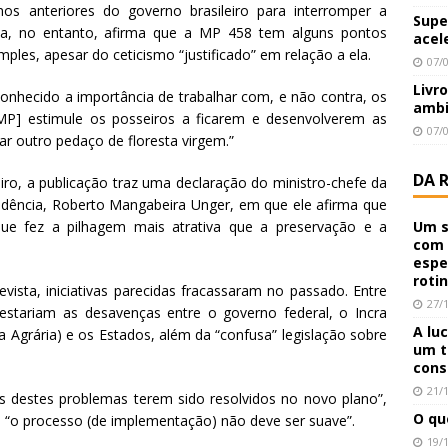
nos anteriores do governo brasileiro para interromper a
Supe
sta, no entanto, afirma que a MP 458 tem alguns pontos
acel
mples, apesar do ceticismo “justificado” em relação a ela.
07/
Livr
conhecido a importância de trabalhar com, e não contra, os
ambi
 MP] estimule os posseiros a ficarem e desenvolverem as
07/
ar outro pedaço de floresta virgem.”
DA 
iro, a publicação traz uma declaração do ministro-chefe da
sidência, Roberto Mangabeira Unger, em que ele afirma que
e fez a pilhagem mais atrativa que a preservação e a
Um s
com 
espe
roti
sta, iniciativas parecidas fracassaram no passado. Entre
27/
estariam as desavenças entre o governo federal, o Incra
A lu
a Agrária) e os Estados, além da “confusa” legislação sobre
um t
cons
21/
s destes problemas terem sido resolvidos no novo plano”,
O qu
, “o processo (de implementação) não deve ser suave”.
19/