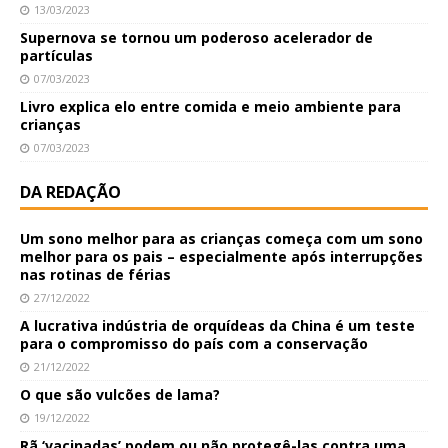
13/03/2023
Supernova se tornou um poderoso acelerador de
partículas
07/03/2023
Livro explica elo entre comida e meio ambiente para
crianças
07/03/2023
DA REDAÇÃO
Um sono melhor para as crianças começa com um sono
melhor para os pais – especialmente após interrupções
nas rotinas de férias
27/12/2022
A lucrativa indústria de orquídeas da China é um teste
para o compromisso do país com a conservação
21/12/2022
O que são vulcões de lama?
19/12/2022
Rã ‘vacinadas’ podem ou não protegê-las contra uma