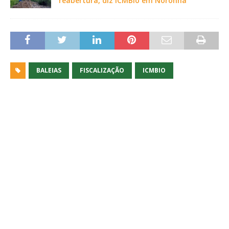
reabertura, diz ICMBio em Noronha
BALEIAS
FISCALIZAÇÃO
ICMBIO