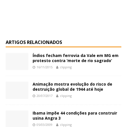
ARTIGOS RELACIONADOS
Índios fecham ferrovia da Vale em MG em
protesto contra ‘morte de rio sagrado’
16/11/2015
clipping
Animação mostra evolução do risco de
destruição global de 1944 até hoje
20/07/2017
clipping
Ibama impõe 44 condições para construir
usina Angra 3
05/03/2009
clipping