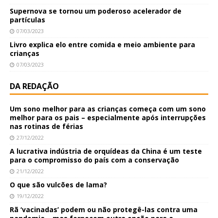
Supernova se tornou um poderoso acelerador de
partículas
07/03/2023
Livro explica elo entre comida e meio ambiente para
crianças
07/03/2023
DA REDAÇÃO
Um sono melhor para as crianças começa com um sono
melhor para os pais – especialmente após interrupções
nas rotinas de férias
27/12/2022
A lucrativa indústria de orquídeas da China é um teste
para o compromisso do país com a conservação
21/12/2022
O que são vulcões de lama?
19/12/2022
Rã ‘vacinadas’ podem ou não protegê-las contra uma