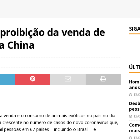
proibição da venda de
SIG
a China
ÚLT
Home
anos
13/
Desb
pess
a venda e o consumo de animais exóticos no país no dia
13/
a à crescente no número de casos do novo coronavírus que,
Como
il pessoas em 67 países – incluindo o Brasil – e
mais
13/