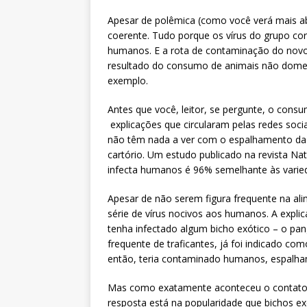
Apesar de polêmica (como você verá mais ab
coerente. Tudo porque os vírus do grupo co
humanos. E a rota de contaminação do novo 
resultado do consumo de animais não domest
exemplo.
Antes que você, leitor, se pergunte, o con
explicações que circularam pelas redes socia
não têm nada a ver com o espalhamento da
cartório. Um estudo publicado na revista N
infecta humanos é 96% semelhante às varie
Apesar de não serem figura frequente na a
série de vírus nocivos aos humanos. A expl
tenha infectado algum bicho exótico – o pa
frequente de traficantes, já foi indicado co
então, teria contaminado humanos, espalha
Mas como exatamente aconteceu o contato
resposta está na popularidade que bichos e