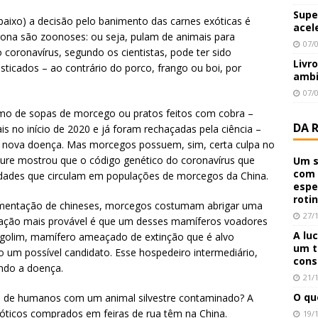
Supe
aixo) a decisão pelo banimento das carnes exóticas é
acel
rona são zoonoses: ou seja, pulam de animais para
07/
coronavírus, segundo os cientistas, pode ter sido
Livr
icados – ao contrário do porco, frango ou boi, por
ambi
07/
sumo de sopas de morcego ou pratos feitos com cobra –
DA 
is no início de 2020 e já foram rechaçadas pela ciência –
 nova doença. Mas morcegos possuem, sim, certa culpa no
ature mostrou que o código genético do coronavírus que
Um s
com 
dades que circulam em populações de morcegos da China.
espe
roti
limentação de chineses, morcegos costumam abrigar uma
27/
icação mais provável é que um desses mamíferos voadores
A lu
ngolim, mamífero ameaçado de extinção que é alvo
um t
mo um possível candidato. Esse hospedeiro intermediário,
cons
ndo a doença.
21/
O qu
 de humanos com um animal silvestre contaminado? A
xóticos comprados em feiras de rua têm na China.
19/