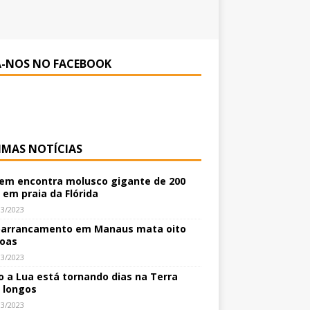
A-NOS NO FACEBOOK
IMAS NOTÍCIAS
m encontra molusco gigante de 200
 em praia da Flórida
03/2023
arrancamento em Manaus mata oito
oas
03/2023
 a Lua está tornando dias na Terra
 longos
03/2023