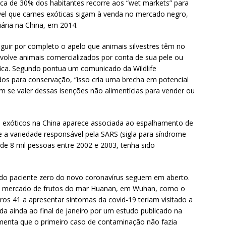
rca de 30% dos habitantes recorre aos “wet markets” para
vel que carnes exóticas sigam à venda no mercado negro,
iária na China, em 2014.
nguir por completo o apelo que animais silvestres têm no
volve animais comercializados por conta de sua pele ou
ífica. Segundo pontua um comunicado da Wildlife
os para conservação, “isso cria uma brecha em potencial
em se valer dessas isenções não alimentícias para vender ou
s exóticos na China aparece associada ao espalhamento de
e a variedade responsável pela SARS (sigla para síndrome
 de 8 mil pessoas entre 2002 e 2003, tenha sido
 do paciente zero do novo coronavírus seguem em aberto.
o mercado de frutos do mar Huanan, em Wuhan, como o
ros 41 a apresentar sintomas da covid-19 teriam visitado a
ada ainda ao final de janeiro por um estudo publicado na
umenta que o primeiro caso de contaminação não fazia