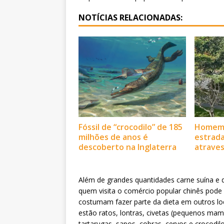
NOTÍCIAS RELACIONADAS:
Fóssil de “crocodilo” de 185
Homem 
milhões de anos é
estrada
descoberto na Inglaterra
atraves
Além de grandes quantidades carne suína e d
quem visita o comércio popular chinês pode
costumam fazer parte da dieta em outros l
estão ratos, lontras, civetas (pequenos mam
tartarugas, sapos, cobras, cervos e crocodilo