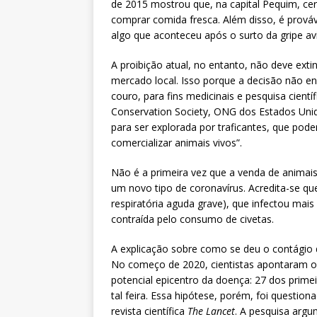
de 2015 mostrou que, na capital Pequim, ce
comprar comida fresca. Além disso, é prová
algo que aconteceu após o surto da gripe av
A proibição atual, no entanto, não deve exti
mercado local. Isso porque a decisão não en
couro, para fins medicinais e pesquisa cient
Conservation Society, ONG dos Estados Unid
para ser explorada por traficantes, que pod
comercializar animais vivos”.
Não é a primeira vez que a venda de animai
um novo tipo de coronavírus. Acredita-se qu
respiratória aguda grave), que infectou mais
contraída pelo consumo de civetas.
A explicação sobre como se deu o contágio
No começo de 2020, cientistas apontaram 
potencial epicentro da doença: 27 dos primei
tal feira. Essa hipótese, porém, foi question
revista científica
The Lancet
. A pesquisa arg