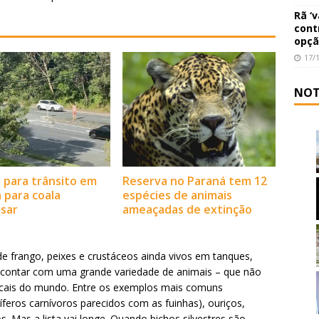
Rã ‘
cont
opçã
17/
NOT
para trânsito em
Reserva no Paraná tem 12
 para coala
espécies de animais
sar
ameaçadas de extinção
e frango, peixes e crustáceos ainda vivos em tanques,
 contar com uma grande variedade de animais – que não
ocais do mundo. Entre os exemplos mais comuns
íferos carnívoros parecidos com as fuinhas), ouriços,
s. Mas a lista vai longe. Quando bichos silvestres são