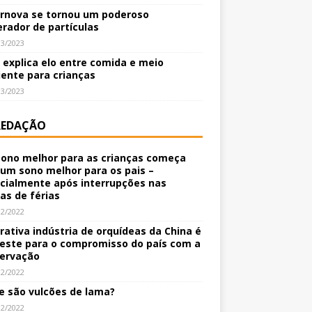
rnova se tornou um poderoso
erador de partículas
03/2023
o explica elo entre comida e meio
ente para crianças
03/2023
REDAÇÃO
ono melhor para as crianças começa
um sono melhor para os pais –
cialmente após interrupções nas
nas de férias
12/2022
crativa indústria de orquídeas da China é
este para o compromisso do país com a
ervação
12/2022
e são vulcões de lama?
12/2022