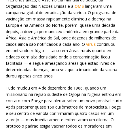
Organização das Nações Unidas e a
OMS
lançaram uma
campanha global de erradicação da varíola. O programa de
vacinação em massa rapidamente eliminou a doença na
Europa e na América do Norte, porém, quase uma década
depois, a doença permaneceu endêmica em grande parte da
África, Ásia e América do Sul, onde dezenas de milhares de
casos ainda são notificados a cada ano. O
vírus
continuou
encontrando refúgio — tanto em áreas rurais quanto em
cidades com alta densidade onde a contaminação ficou
facilitada — e segue ameaçando áreas que estão livres de
determinadas doenças, uma vez que a imunidade da vacina
durou apenas cinco anos.
Tudo mudou em 4 de dezembro de 1966, quando um
missionário na região sudeste de Ogoja na Nigéria entrou em
contato com Foege para alertar sobre um novo possível surto.
Após percorrer quase 150 quilômetros de motocicleta, Foege
e seu centro de varíola confirmaram quatro casos em um
vilarejo — mas imediatamente enfrentaram um dilema. O
protocolo padrão exigia vacinar todos os moradores em