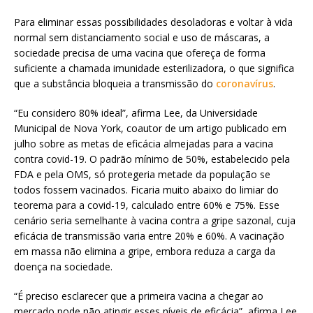
Para eliminar essas possibilidades desoladoras e voltar à vida
normal sem distanciamento social e uso de máscaras, a
sociedade precisa de uma vacina que ofereça de forma
suficiente a chamada imunidade esterilizadora, o que significa
que a substância bloqueia a transmissão do
coronavírus
.
“Eu considero 80% ideal”, afirma Lee, da Universidade
Municipal de Nova York, coautor de um artigo publicado em
julho sobre as metas de eficácia almejadas para a vacina
contra covid-19. O padrão mínimo de 50%, estabelecido pela
FDA e pela OMS, só protegeria metade da população se
todos fossem vacinados. Ficaria muito abaixo do limiar do
teorema para a covid-19, calculado entre 60% e 75%. Esse
cenário seria semelhante à vacina contra a gripe sazonal, cuja
eficácia de transmissão varia entre 20% e 60%. A vacinação
em massa não elimina a gripe, embora reduza a carga da
doença na sociedade.
“É preciso esclarecer que a primeira vacina a chegar ao
mercado pode não atingir esses níveis de eficácia”, afirma Lee.