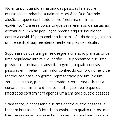
No entanto, quando a maioria das pessoas fala sobre
imunidade de rebanho atualmente, está de fato fazendo
alusão ao que é conhecido como “teorema do limiar
epidêmico”. É a esse conceito que se referem os cientistas ao
afirmar que 75% da população precisa adquirir imunidade
contra a covid-19 para conter a transmissão da doença, sendo
um percentual surpreendentemente simples de calcular.
Suponhamos que um germe chegue a um novo planeta, onde
uma população inteira é vulnerável. E suponhamos que uma
pessoa contaminada transmita o germe a quatro outras
pessoas em média — um valor conhecido como o número de
reprodução basal do germe, representado por um R e um
zero subscrito e, por isso, chamado R-zero. Para achatar a
curva de crescimento do surto, a situação ideal é que os
infectados contaminem apenas uma em cada quatro pessoas.
“Para tanto, é necessário que três dentre quatro pessoas já
tenham imunidade. O infectado espirra em quatro rostos, mas
três desses indivíduos já estão imunes”, afirma Fine. Três em