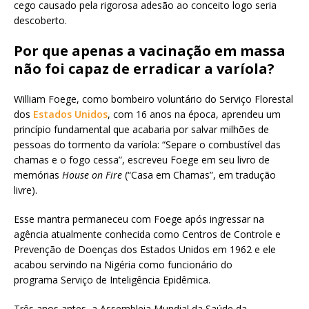
cego causado pela rigorosa adesão ao conceito logo seria
descoberto.
Por que apenas a vacinação em massa
não foi capaz de erradicar a varíola?
William Foege, como bombeiro voluntário do Serviço Florestal
dos
Estados Unidos
, com 16 anos na época, aprendeu um
princípio fundamental que acabaria por salvar milhões de
pessoas do tormento da varíola: “Separe o combustível das
chamas e o fogo cessa”, escreveu Foege em seu livro de
memórias
House on Fire
(“Casa em Chamas”, em tradução
livre).
Esse mantra permaneceu com Foege após ingressar na
agência atualmente conhecida como Centros de Controle e
Prevenção de Doenças dos Estados Unidos em 1962 e ele
acabou servindo na Nigéria como funcionário do
programa Serviço de Inteligência Epidêmica.
Três anos antes, a Assembleia Mundial da Saúde da