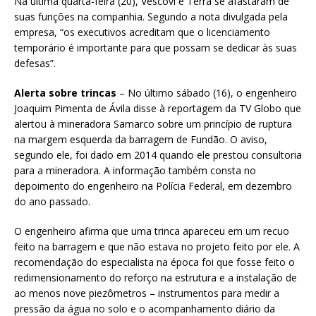
Na última quarta-feira (20), Vescovi e Terra se afastaram de
suas funções na companhia. Segundo a nota divulgada pela
empresa, “os executivos acreditam que o licenciamento
temporário é importante para que possam se dedicar às suas
defesas”.
Alerta sobre trincas
– No último sábado (16), o engenheiro
Joaquim Pimenta de Ávila disse à reportagem da TV Globo que
alertou à mineradora Samarco sobre um princípio de ruptura
na margem esquerda da barragem de Fundão. O aviso,
segundo ele, foi dado em 2014 quando ele prestou consultoria
para a mineradora. A informação também consta no
depoimento do engenheiro na Polícia Federal, em dezembro
do ano passado.
O engenheiro afirma que uma trinca apareceu em um recuo
feito na barragem e que não estava no projeto feito por ele. A
recomendação do especialista na época foi que fosse feito o
redimensionamento do reforço na estrutura e a instalação de
ao menos nove piezômetros – instrumentos para medir a
pressão da água no solo e o acompanhamento diário da