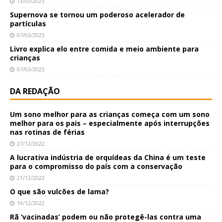
13/03/2023
Supernova se tornou um poderoso acelerador de
partículas
07/03/2023
Livro explica elo entre comida e meio ambiente para
crianças
07/03/2023
DA REDAÇÃO
Um sono melhor para as crianças começa com um sono
melhor para os pais – especialmente após interrupções
nas rotinas de férias
27/12/2022
A lucrativa indústria de orquídeas da China é um teste
para o compromisso do país com a conservação
21/12/2022
O que são vulcões de lama?
19/12/2022
Rã ‘vacinadas’ podem ou não protegê-las contra uma