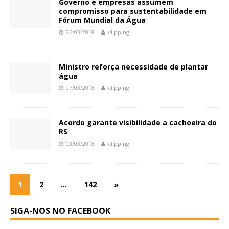
Governo e empresas assumem
compromisso para sustentabilidade em
Fórum Mundial da Água
26/03/2018
clipping
Ministro reforça necessidade de plantar
água
07/03/2018
clipping
Acordo garante visibilidade a cachoeira do
RS
03/03/2018
clipping
1
2
…
142
»
SIGA-NOS NO FACEBOOK