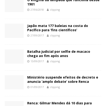
1901
27/06/2018
clipping
Japão mata 177 baleias na costa do
Pacífico para ‘fins científicos’
27/09/2017
clipping
Batalha judicial por selfie de macaco
chega ao fim após anos
13/09/2017
clipping
Ministério suspende efeitos de decreto e
anuncia ‘amplo debate’ sobre Renca
01/09/2017
clipping
Renca: Gilmar Mendes dá 10 dias para