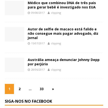
Médico que combinou DNA de três pais
para gerar bebê é investigado nos EUA
09/08/2017
clipping
Autor de selfie de macaco está falido e
não consegue mais pagar advogado, diz
jornal
15/07/2017
clipping
Austrália ameaça denunciar Johnny Depp
por perjúrio
28/06/2017
clipping
1
2
…
33
»
SIGA-NOS NO FACEBOOK