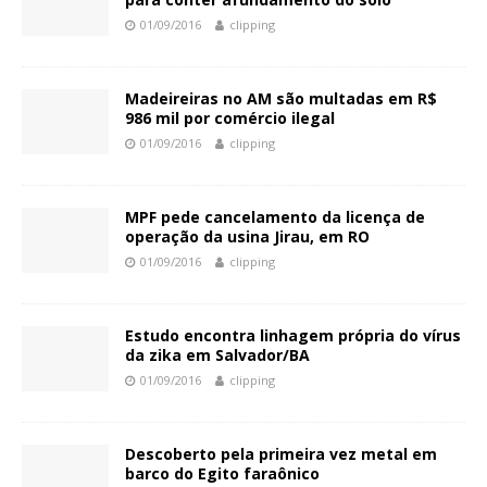
01/09/2016
clipping
Madeireiras no AM são multadas em R$
986 mil por comércio ilegal
01/09/2016
clipping
MPF pede cancelamento da licença de
operação da usina Jirau, em RO
01/09/2016
clipping
Estudo encontra linhagem própria do vírus
da zika em Salvador/BA
01/09/2016
clipping
Descoberto pela primeira vez metal em
barco do Egito faraônico