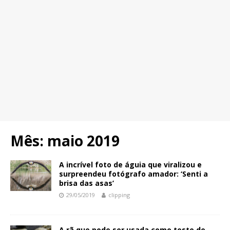
Mês:
maio 2019
A incrível foto de águia que viralizou e
surpreendeu fotógrafo amador: ‘Senti a
brisa das asas’
29/05/2019
clipping
A rã que pode ser usada como teste de