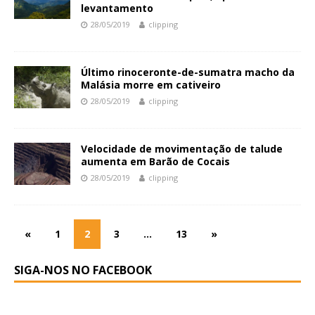
levantamento
28/05/2019
clipping
Último rinoceronte-de-sumatra macho da
Malásia morre em cativeiro
28/05/2019
clipping
Velocidade de movimentação de talude
aumenta em Barão de Cocais
28/05/2019
clipping
«
1
2
3
…
13
»
SIGA-NOS NO FACEBOOK