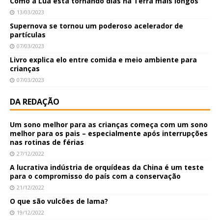
Como a Lua está tornando dias na Terra mais longos
13/03/2023
Supernova se tornou um poderoso acelerador de
partículas
07/03/2023
Livro explica elo entre comida e meio ambiente para
crianças
07/03/2023
DA REDAÇÃO
Um sono melhor para as crianças começa com um sono
melhor para os pais – especialmente após interrupções
nas rotinas de férias
27/12/2022
A lucrativa indústria de orquídeas da China é um teste
para o compromisso do país com a conservação
21/12/2022
O que são vulcões de lama?
19/12/2022