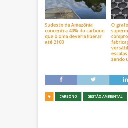
Sudeste da Amazônia
O graf
concentra 40% do carbono
superma
que bioma deveria liberar
compro
até 2100
fabrica
versáti
escalas
sendo u
CARBONO
GESTÃO AMBIENTAL