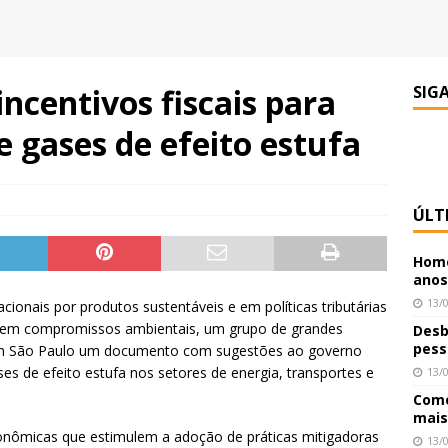
centivos fiscais para
SIG
e gases de efeito estufa
ÚLT
Home
anos
13/
ionais por produtos sustentáveis e em políticas tributárias
mem compromissos ambientais, um grupo de grandes
Desb
pess
, em São Paulo um documento com sugestões ao governo
es de efeito estufa nos setores de energia, transportes e
13/
Como
mais
onômicas que estimulem a adoção de práticas mitigadoras
13/