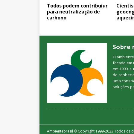
Todos podem contribuiur
Cienti
para neutralização de
geoeng
carbono
aqueci
Sobre 
O Ambienteb
focado em 
em 1999, su
do conheci
uma consciê
soluções p
Ambientebrasil © Copyright 1999-2023 Todos os di