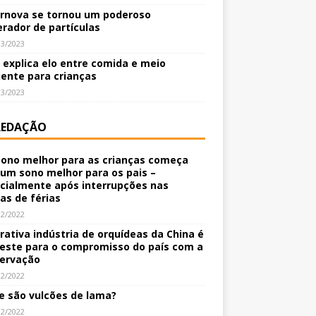
rnova se tornou um poderoso
erador de partículas
03/2023
o explica elo entre comida e meio
ente para crianças
03/2023
REDAÇÃO
ono melhor para as crianças começa
um sono melhor para os pais –
cialmente após interrupções nas
nas de férias
12/2022
crativa indústria de orquídeas da China é
este para o compromisso do país com a
ervação
12/2022
e são vulcões de lama?
12/2022