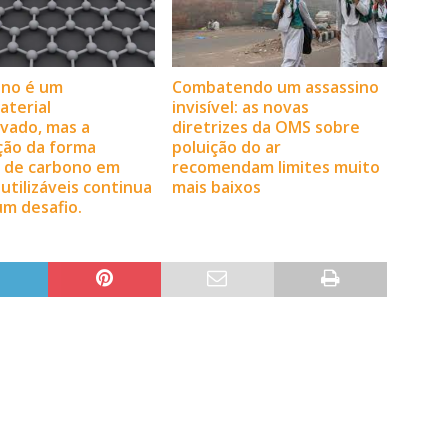
Combatendo um assassino
eno é um
invisível: as novas
terial
diretrizes da OMS sobre
vado, mas a
poluição do ar
ção da forma
recomendam limites muito
l de carbono em
mais baixos
 utilizáveis continua
m desafio.