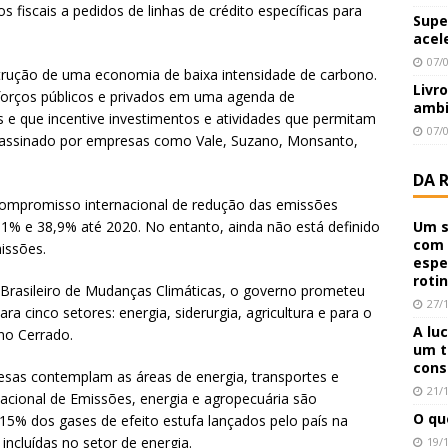
 fiscais a pedidos de linhas de crédito específicas para
Supe
acel
07/
strução de uma economia de baixa intensidade de carbono.
Livr
sforços públicos e privados em uma agenda de
ambi
e que incentive investimentos e atividades que permitam
07/
 assinado por empresas como Vale, Suzano, Monsanto,
DA 
compromisso internacional de redução das emissões
6,1% e 38,9% até 2020. No entanto, ainda não está definido
Um s
com 
issões.
espe
roti
 Brasileiro de Mudanças Climáticas, o governo prometeu
27/
a cinco setores: energia, siderurgia, agricultura e para o
A lu
o Cerrado.
um t
cons
sas contemplam as áreas de energia, transportes e
21/
acional de Emissões, energia e agropecuária são
O qu
15% dos gases de efeito estufa lançados pelo país na
incluídas no setor de energia.
19/