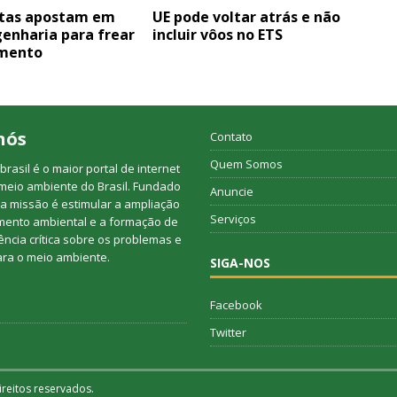
stas apostam em
UE pode voltar atrás e não
enharia para frear
incluir vôos no ETS
mento
nós
Contato
Quem Somos
rasil é o maior portal de internet
meio ambiente do Brasil. Fundado
Anuncie
a missão é estimular a ampliação
Serviços
mento ambiental e a formação de
ncia crítica sobre os problemas e
ara o meio ambiente.
SIGA-NOS
Facebook
Twitter
reitos reservados.