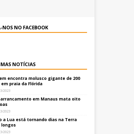
A-NOS NO FACEBOOK
IMAS NOTÍCIAS
m encontra molusco gigante de 200
 em praia da Flórida
03/2023
arrancamento em Manaus mata oito
oas
03/2023
 a Lua está tornando dias na Terra
 longos
03/2023