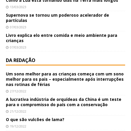
Como a Lua está tornando dias na Terra mais longos
13/03/2023
Supernova se tornou um poderoso acelerador de
partículas
07/03/2023
Livro explica elo entre comida e meio ambiente para
crianças
07/03/2023
DA REDAÇÃO
Um sono melhor para as crianças começa com um sono
melhor para os pais – especialmente após interrupções
nas rotinas de férias
27/12/2022
A lucrativa indústria de orquídeas da China é um teste
para o compromisso do país com a conservação
21/12/2022
O que são vulcões de lama?
19/12/2022