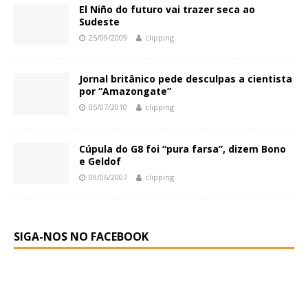
El Niño do futuro vai trazer seca ao
Sudeste
25/09/2009
clipping
Jornal britânico pede desculpas a cientista
por “Amazongate”
05/07/2010
clipping
Cúpula do G8 foi “pura farsa”, dizem Bono
e Geldof
09/06/2007
clipping
SIGA-NOS NO FACEBOOK