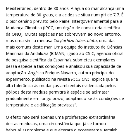
Mediterrâneo, dentro de 80 anos. A água do mar alcança uma
temperatura de 30 graus, e a acidez se situa num pH de 7,7. É
o pior cenário previsto pelo Painel Intergovernamental para a
Mudança Climática (IPCC, um órgão de consultoria científica
da ONU). Muitas espécies não sobrevivem ao novo entorno,
mas uma sim: a medusa
Cotylorhiza tuberculata
, uma das
mais comuns deste mar. Uma equipe do Instituto de Ciências
Marinhas da Andaluzia (ICMAN, ligado ao CSIC, agência oficial
de pesquisa científica da Espanha), submeteu exemplares
dessa espécie a tais condições e analisou sua capacidade de
adaptação. Angélica Enrique-Navarro, autora principal do
experimento, publicado na revista
PLOS ONE
, explica que “a
alta tolerância às mudanças ambientais evidenciada pelos
pólipos desta medusa permitirá à espécie se aclimatar
gradualmente em longo prazo, adaptando-se às condições de
temperatura e acidificação previstas”.
O efeito não será apenas uma proliferação extraordinária
destas medusas, uma circunstância que já se tornou
habitual. O problema é que alterará o ecossistema. Jamileh